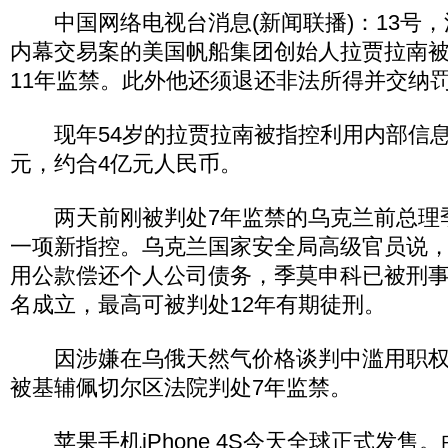
中国网络电视台消息(新闻联播)：13号，
内幕交易案的美国帆船集团创始人拉贾拉南
11年监禁。此外他还须退还非法所得并交纳
现年54岁的拉贾拉南被指控利用内部信息非
元，约合4亿元人民币。
两天前刚被判处7年监禁的乌克兰前总理季
一项新指控。乌克兰国家安全局高级官员说，
用公款偿还个人公司债务，季莫申科已被刑
名成立，最高可被判处12年有期徒刑。
因涉嫌在乌俄天然气价格谈判中滥用职权，
被基辅佩切尔区法院判处7年监禁。
苹果手机iPhone 4S今天全球正式发售