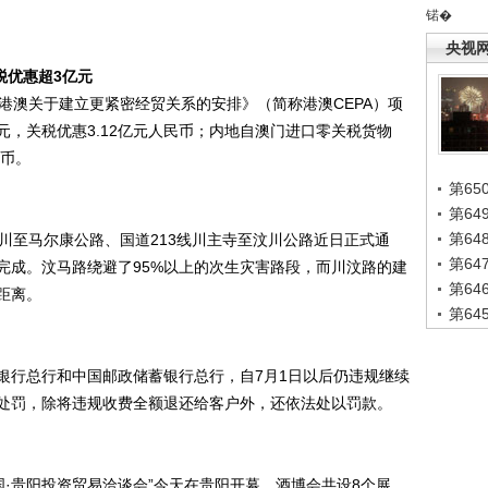
锘�
央视
税优惠超3亿元
港澳关于建立更紧密经贸关系的安排》（简称港澳CEPA）项
美元，关税优惠3.12亿元人民币；内地自澳门进口零关税货物
民币。
第65
第6
第6
线汶川至马尔康公路、国道213线川主寺至汶川公路近日正式通
第6
完成。汶马路绕避了95%以上的次生灾害路段，而川汶路的建
第6
距离。
第6
银行总行和中国邮政储蓄银行总行，自7月1日以后仍违规继续
处罚，除将违规收费全额退还给客户外，还依法处以罚款。
中国·贵阳投资贸易洽谈会”今天在贵阳开幕。酒博会共设8个展