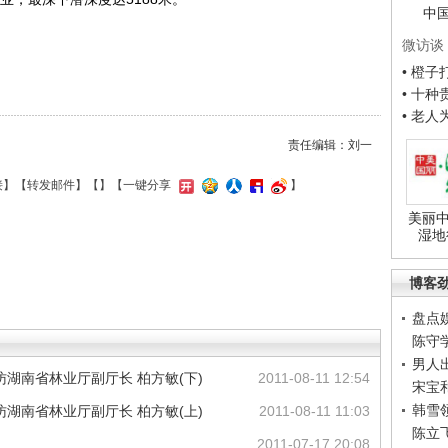
中
微访谈
）
• 橙
• 十
• 老
责任编辑：刘一
接
】【
转发邮件
】【
】
【一键分享
】
美丽中
湿地
博客
盘点
陈守
男人
湖南省林业厅副厅长 柏方敏(下)
2011-08-11 12:54
宋宝
韩雪
湖南省林业厅副厅长 柏方敏(上)
2011-08-11 11:03
陈立
议
2011-07-17 20:08