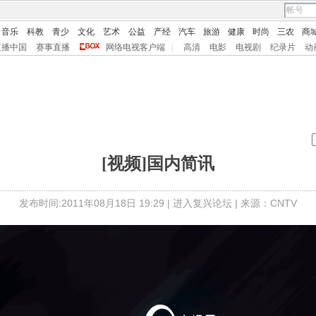
音乐
科教
青少
文化
艺术
公益
产经
汽车
旅游
健康
时尚
三农
商
直播中国
赛事直播
网络电视客户端
|
高清
电影
电视剧
纪录片
动
[视频]国内简讯
发布时间:2011年08月18日 19:29 |
进入复兴论坛
| 来源：CNTV