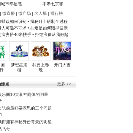
国城市幸福感
不孝七宗罪
|
微直播
|
微广场
|
名人墙
|
排行榜
子打蜡该如何识别
• 揭秘歼十研制全过程
种贵人可遇不可求
• 抽烟是如何毁掉健康
人为病妻搭40米扶手
• 拒绝浪费从我做起
国·
梦想星搭
我要上春
开门大吉
行
档
晚
劲爆点
更多 >>
娱乐圈10大衰神附体的明星
学
出轨前最好要深思的三个问题
和
领衔拥有神秘身份背景的明星
飞飞哥