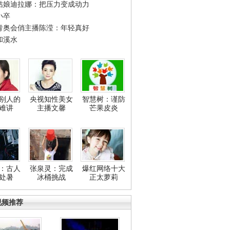
姑娘迪拉娜：把压力变成动力
小卒
青奥会俏主播陈滢：年轻真好
和溪水
别人的
央视知性美女
智慧树：谨防
难讲
主播文馨
芒果皮炎
：古人
张泉灵：完成
爆红网络十大
处暑
冰桶挑战
正太萝莉
视频推荐