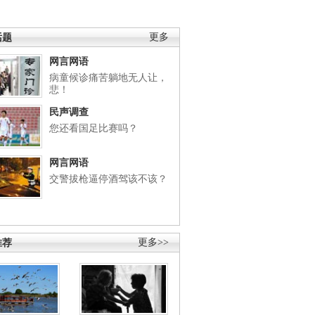
话题
更多
网言网语
病童候诊痛苦躺地无人让，
悲！
民声调查
您还看国足比赛吗？
网言网语
交警拔枪逼停酒驾该不该？
推荐
更多>>