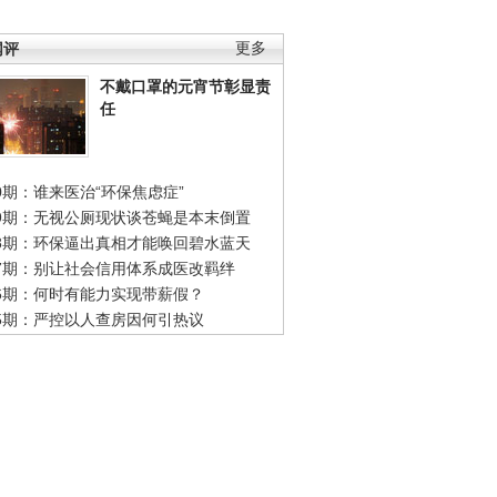
网评
更多
不戴口罩的元宵节彰显责
任
0期：谁来医治“环保焦虑症”
49期：无视公厕现状谈苍蝇是本末倒置
48期：环保逼出真相才能唤回碧水蓝天
47期：别让社会信用体系成医改羁绊
46期：何时有能力实现带薪假？
45期：严控以人查房因何引热议