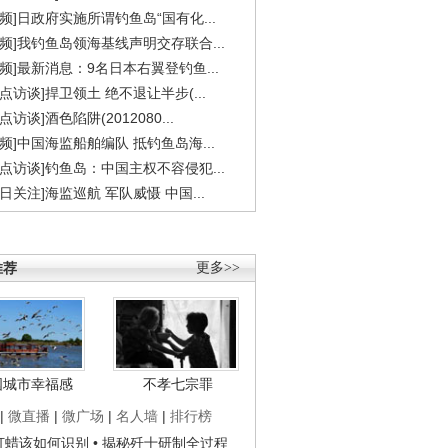
视频]日政府实施所谓钓鱼岛“国有化...
视频]我钓鱼岛领海基线声明交存联合...
视频]最新消息：9名日本右翼登钓鱼...
焦点访谈]捍卫领土 绝不退让半步(...
点访谈]酒色陷阱(2012080...
视频]中国海监船舶编队 抵钓鱼岛海...
焦点访谈]钓鱼岛：中国主权不容侵犯...
今日关注]海监巡航 军队威慑 中国...
推荐
更多>>
国城市幸福感
不孝七宗罪
|
微直播
|
微广场
|
名人墙
|
排行榜
子打蜡该如何识别
• 揭秘歼十研制全过程