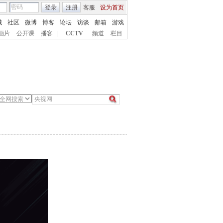
登录
注册
客服
设为首页
城
社区
微博
博客
论坛
访谈
邮箱
游戏
画片
公开课
播客
|
CCTV
频道
栏目