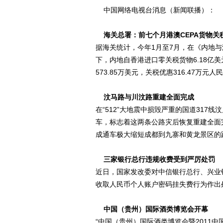
中国网络电视台消息（新闻联播）：
海关总署：前七个月港澳CEPA货物关
据海关统计，今年1月至7月，在《内地与
下，内地自香港进口零关税货物6.18亿
573.85万美元，关税优惠316.47万元人
汶马路与川汶路重建全面完成
在“512”大地震中损毁严重的国道317
车，标志着这两条公路灾后恢复重建全面
成通车极大缩短成都到九寨和黄龙景区的
三家银行总行违规收费受到严厉处罚
近日，国家发改委对中信银行总行、兴业
收取人民币个人账户密码挂失费行为作出
中国（贵州）国际酒类博览会开幕
“中国（贵州）国际酒类博览会暨2011