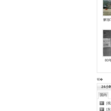
解放
80
锘�
24小
国内
[
1
[
2