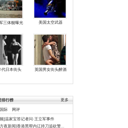
美国太空武器
军三体舰曝光
年代日本街头
英国男女街头醉酒
时排行榜
更多
国际
网评
视频]温家宝答记者问·王立军事件
东方夜新闻]香港黑帮内讧持刀追砍警...