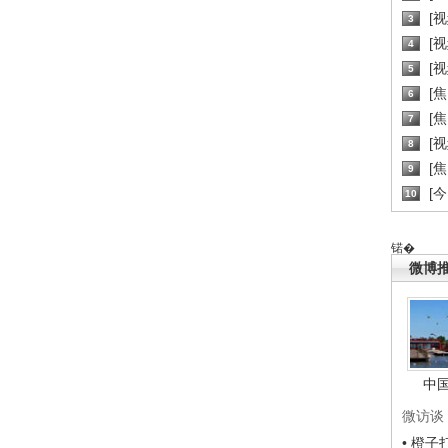
[
3
[
4
[
5
[
6
[焦
7
[
8
[
9
[
10
锘�
微博
中
微访谈
• 橙