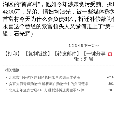
沟区的“首富村”，他如今却涉嫌贪污受贿、
4200万，兄弟、情妇均沾光，被一些媒体称为
首富村今天为什么会负债8亿，拆迁补偿款为
永喜这个曾经的致富领头人又缘何走上了“第
辑：石光辉）
1
2
3
4
5
下一页>>
【
打印
】 【
复制链接
】【
转发邮件
】
【一键分享
辑：刘岩
相关链接
北京市门头沟区原副区长闫永喜涉嫌三罪受审
2011
贪官为何青睐购物卡 解析藏在购物卡中的贪腐链条
201
北京去年查办贪腐418人 批捕涉拆迁类犯罪47件
201