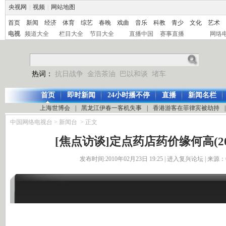
央视网
|
视频
|
网站地图
首页
新闻
经济
体育
综艺
春晚
戏曲
音乐
科教
青少
文化
艺术
电视
频道大全
栏目大全
节目大全
直播中国
赛事直播
网络
热词：
抗日战争
金浩茶油
巴以和谈
堵车
首页
即时新闻
24小时播不停
直播
新闻名栏
上海世博会
|
黑龙江伊春一客机失事
|
香港游客在菲律宾被劫持
|
中国网络电视台
>
新闻台
> 正文
[焦点访谈]定点药店药价缘何高(2009
发布时间:2010年02月23日 19:25 |
进入复兴论坛
| 来源：C