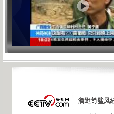
瀵逛笉璧凤