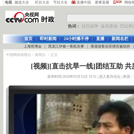
电视
频道大全
栏目大全
节目大全
直播中国
赛事直播
网络
热词：
抗日战争
金浩茶油
巴以和
首页
即时新闻
24小时播不停
直播
新闻名栏
上海世博会
|
黑龙江伊春一客机失事
|
香港游客在菲律宾被劫持
|
中国网络电视台
>
新闻台
> 正文
[视频][直击抗旱一线]团结互助 
发布时间:2010年03月31日 19:31 |
进入复兴论坛
| 来源：C