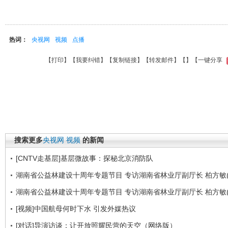
热词：
央视网
视频
点播
【
打印
】【
我要纠错
】【
复制链接
】【
转发邮件
】【
】
【一键分享
搜索更多
央视网
视频
的新闻
[CNTV走基层]基层微故事：探秘北京消防队
湖南省公益林建设十周年专题节目 专访湖南省林业厅副厅长 柏方敏(
湖南省公益林建设十周年专题节目 专访湖南省林业厅副厅长 柏方敏(
[视频]中国航母何时下水 引发外媒热议
[对话]导演访谈：让开放照耀民营的天空（网络版）