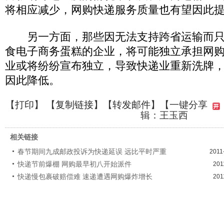
将相应减少，网购快递服务质量也有望因此
另一方面，那些因无法支持跨省运输而只
食电子商务蛋糕的企业，将可能独立承担网
业或将纷纷宣布独立，导致快递业重新洗牌
因此降低。
【
打印
】 【
复制链接
】【
转发邮件
】
【一键分享
辑：王玉西
相关链接
春节期间九成邮政投诉为快递延误 远比平时严重
2011
快递节前爆棚 网购最早初八开始派件
201
快递慢包裹破赔偿难 速递遭遇网购爆炸增长
201