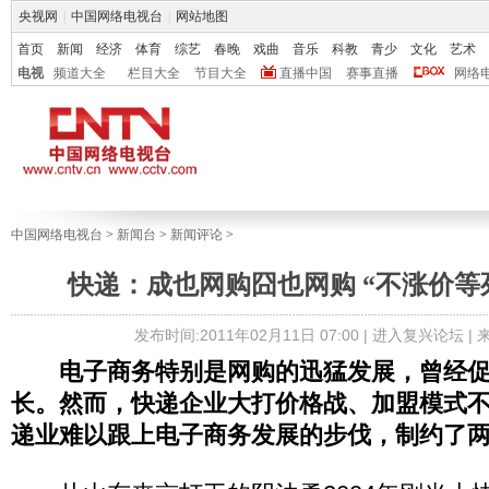
央视网
|
中国网络电视台
|
网站地图
首页
新闻
经济
体育
综艺
春晚
戏曲
音乐
科教
青少
文化
艺术
电视
频道大全
栏目大全
节目大全
直播中国
赛事直播
网络
中国网络电视台
>
新闻台
>
新闻评论
>
快递：成也网购囧也网购 “不涨价等
发布时间:2011年02月11日 07:00 |
进入复兴论坛
|
电子商务特别是网购的迅猛发展，曾经
长。然而，快递企业大打价格战、加盟模式
递业难以跟上电子商务发展的步伐，制约了