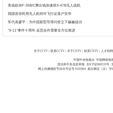
美或砍掉F-35B/C腾出钱加速研X-47B无人战机
我国首张民用无人机特许飞行证落户安华
军代表廖平：为中国新型导弹问世立下赫赫战功
“9-11”事件十周年:反恐合作需要全方位推进
关于CCTV
|
联系CCTV
|
关于CNTV
|
联系CNTV
|
人才招聘
中国中央电视台 中国网络电
违法和不良信息举报
京ICP证060535号
网上传播视听节目许可证号 0102004
新出网证（京）字0