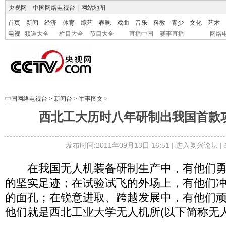
央视网
|
中国网络电视台
|
网站地图
首页
新闻
经济
体育
综艺
春晚
戏曲
音乐
科教
青少
文化
艺术
电视
频道大全
栏目大全
节目大全
直播中国
赛事直播
网络
中国网络电视台
>
新闻台
>
军事图文
>
西北工大历时八年研制出我国首款
发布时间:2011年09月13日 16:51 |
进入复兴论坛
|
在我国无人机装备研制生产中，有他们勇
的坚实足迹；在试验试飞的外场上，有他们
的面孔；在锐意进取、跨越发展中，有他们
他们就是西北工业大学无人机所(以下简称无