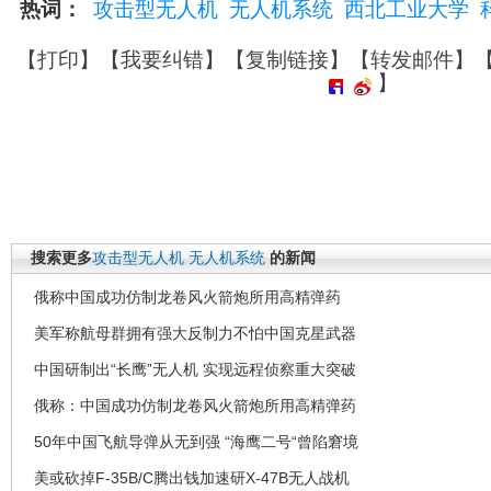
热词：
攻击型无人机
无人机系统
西北工业大学
【
打印
】【
我要纠错
】【
复制链接
】【
转发邮件
】
】
搜索更多
攻击型无人机
无人机系统
的新闻
俄称中国成功仿制龙卷风火箭炮所用高精弹药
美军称航母群拥有强大反制力不怕中国克星武器
中国研制出“长鹰”无人机 实现远程侦察重大突破
俄称：中国成功仿制龙卷风火箭炮所用高精弹药
50年中国飞航导弹从无到强 “海鹰二号“曾陷窘境
美或砍掉F-35B/C腾出钱加速研X-47B无人战机