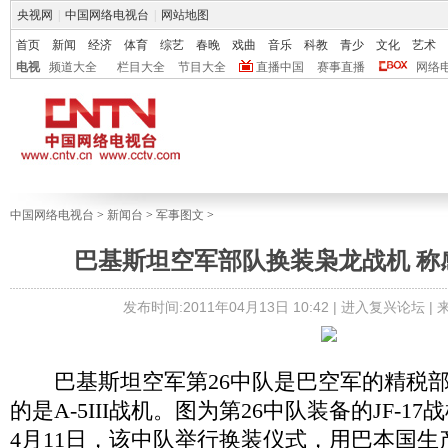
央视网
|
中国网络电视台
|
网站地图
首页
新闻
经济
体育
综艺
春晚
戏曲
音乐
科教
青少
文化
艺术
电视
频道大全
栏目大全
节目大全
直播中国
赛事直播
网络
中国网络电视台
>
新闻台
>
军事图文
>
巴基斯坦空军部队换装枭龙战机 称
发布时间:2011年04月13日 10:42 |
进入复兴论坛
|
巴基斯坦空军第26中队是巴空军的精税
的是A-5III战机。图为第26中队装备的JF-1
4月11日，该中队举行换装仪式，用巴本国生产