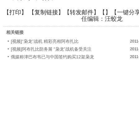
【
打印
】 【
复制链接
】【
转发邮件
】【
】
【一键分
任编辑：汪蛟龙
相关链接
[视频]“枭龙”战机 精彩亮相阿布扎比
2011
[视频]阿布扎比防务展 “枭龙”战机备受关注
2011
俄媒称津巴布韦已与中国签约购买12架枭龙
2011