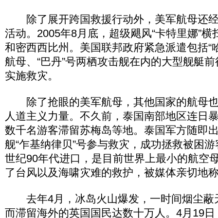
除了展开跨国救援行动外，美军航母还经
活动。2005年8月底，超级飓风“卡特里娜”
和密西西比州。美国联邦政府紧急派遣包括“哈
航母、“巴丹”号两栖攻击舰在内的大型舰艇
实施救灾。
除了抢眼的美军航母，其他国家的航母也
人道主义力量。不久前，泰国南部地区连日
数千名游客滞留苏梅岛等地。泰国军方随即
舰“乍基纳律贝”号参与救灾，成功拯救被困
世纪90年代进口，是目前世界上最小的航空
了台风以及海啸灾难的救护，被媒体亲切地称
去年4月，冰岛火山爆发，一时间烟尘蔽
而滞留海外的英国国民达数十万人。4月19