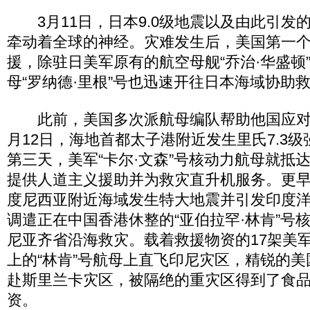
3月11日，日本9.0级地震以及由此引发
牵动着全球的神经。灾难发生后，美国第一
援，除驻日美军原有的航空母舰“乔治·华盛顿
母“罗纳德·里根”号也迅速开往日本海域协助
此前，美国多次派航母编队帮助他国应对自然
月12日，海地首都太子港附近发生里氏7.3
第三天，美军“卡尔·文森”号核动力航母就抵
提供人道主义援助并为救灾直升机服务。更早的
度尼西亚附近海域发生特大地震并引发印度
调遣正在中国香港休整的“亚伯拉罕·林肯”号
尼亚齐省沿海救灾。载着救援物资的17架美
上的“林肯”号航母上直飞印尼灾区，精锐的
赴斯里兰卡灾区，被隔绝的重灾区得到了食
资。