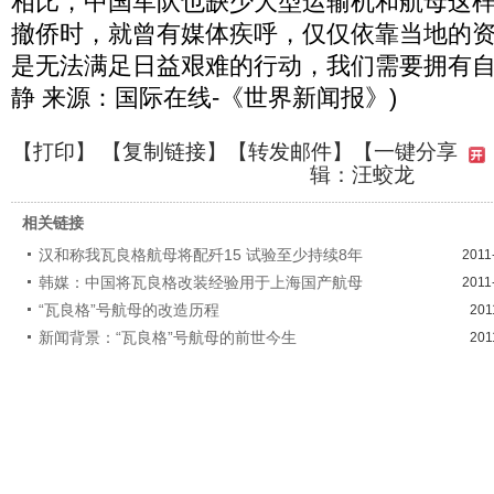
相比，中国军队也缺少大型运输机和航母这
撤侨时，就曾有媒体疾呼，仅仅依靠当地的资
是无法满足日益艰难的行动，我们需要拥有自己
静 来源：国际在线-《世界新闻报》)
【
打印
】 【
复制链接
】【
转发邮件
】
【一键分享
辑：汪蛟龙
相关链接
汉和称我瓦良格航母将配歼15 试验至少持续8年
2011
韩媒：中国将瓦良格改装经验用于上海国产航母
2011
“瓦良格”号航母的改造历程
201
新闻背景：“瓦良格”号航母的前世今生
201