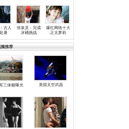
：古人
张泉灵：完成
爆红网络十大
处暑
冰桶挑战
正太萝莉
视频推荐
美国太空武器
军三体舰曝光