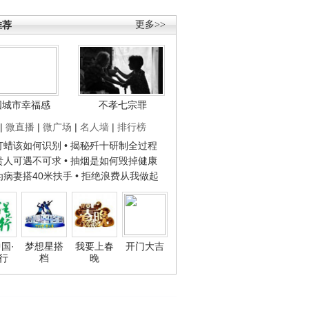
推荐
更多>>
国城市幸福感
不孝七宗罪
|
微直播
|
微广场
|
名人墙
|
排行榜
子打蜡该如何识别
• 揭秘歼十研制全过程
种贵人可遇不可求
• 抽烟是如何毁掉健康
人为病妻搭40米扶手
• 拒绝浪费从我做起
国·
梦想星搭
我要上春
开门大吉
行
档
晚