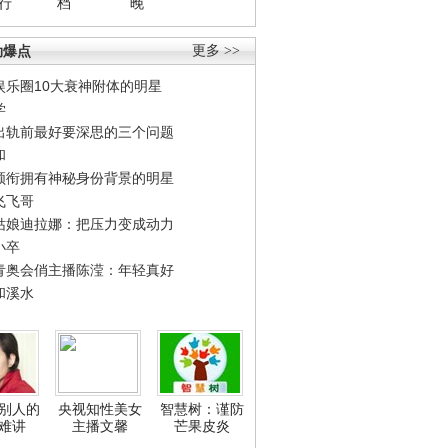
行
档
晚
劲爆点
更多 >>
娱乐圈10大衰神附体的明星
学
出轨前最好要深思的三个问题
和
领衔拥有神秘身份背景的明星
飞飞哥
姑娘迪拉娜：把压力变成动力
小卒
青奥会俏主播陈滢：年轻真好
和溪水
别人的
央视知性美女
智慧树：谨防
难讲
主播文馨
芒果皮炎