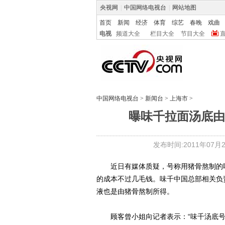
央视网
|
中国网络电视台
|
网站地图
首页
新闻
经济
体育
综艺
春晚
戏曲
电视
频道大全
栏目大全
节目大全
中国网络电视台
>
新闻台
>
上海市
>
曝味千拉面汤底由
发布时间:2011年07月23
近日有媒体质疑，号称用猪骨熬制的味
的成本不过几毛钱。味千中国总部相关负
液也是由猪骨熬制所得。
顾客曾小姐向记者表示：“味千汤底号