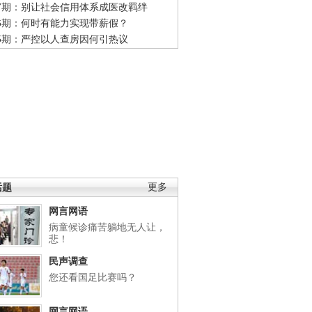
47期：别让社会信用体系成医改羁绊
46期：何时有能力实现带薪假？
45期：严控以人查房因何引热议
话题
更多
网言网语
病童候诊痛苦躺地无人让，
悲！
民声调查
您还看国足比赛吗？
网言网语