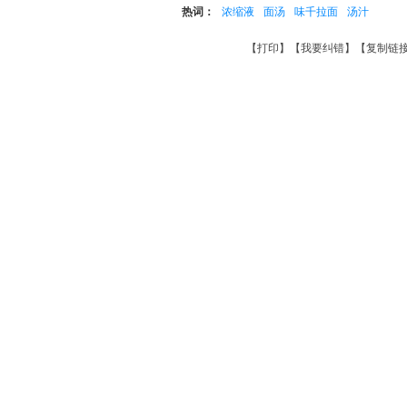
热词：
浓缩液
面汤
味千拉面
汤汁
【
打印
】【
我要纠错
】【
复制链