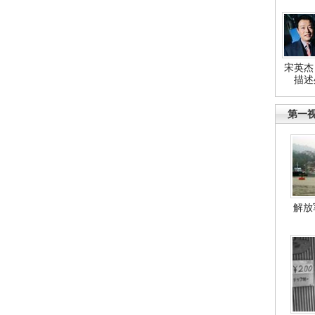
宋英杰
描述
第一
解放