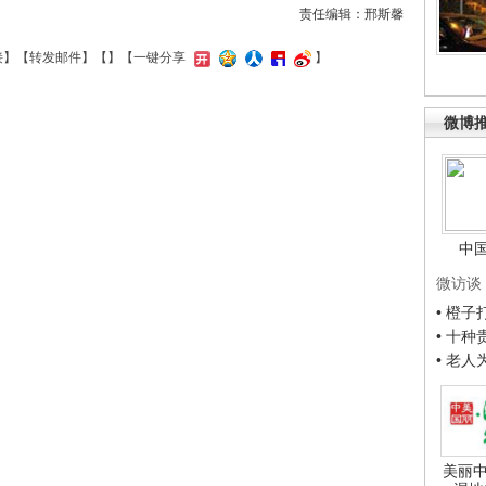
责任编辑：邢斯馨
接
】【
转发邮件
】【
】
【一键分享
】
微博
中
微访谈
• 橙
• 十
• 老
美丽中