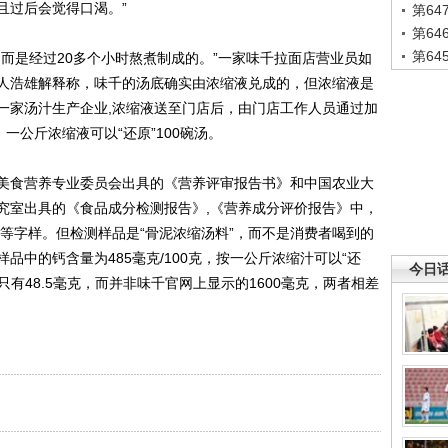
且过后会觉得口渴。”
第6
第6
第6
是经过20多个小时熬煮制成的。”一家味千拉面店营业员如
人浩雄解释称，味千的汤底确实由浓缩液兑成的，但浓缩液是
一家汤汁生产企业,浓缩液送至门店后，由门店工作人员通过加
一公斤浓缩液可以“还原”100碗汤。
食营养专业委员会出具的《营养评审报告书》和中国农业大
究室出具的《食品成分检测报告》,《营养成分评价报告》中，
”等字样。但检测样品是“骨泥浓缩汤料”，而不是消费者喝到的
品中的钙含量为485毫克/100克，按一公斤浓缩汁可以“还
今日
只有48.5毫克，而并非味千官网上显示的1600毫克，两者相差