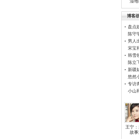
湿地
博客
盘点
陈守
男人
宋宝
韩雪
陈立
新疆
悠然
专访
小山
王宁：
故事