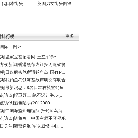
年代日本街头
英国男女街头醉酒
时排行榜
更多
国际
网评
视频]温家宝答记者问·王立军事件
东方夜新闻]香港黑帮内讧持刀追砍警...
视频]日政府实施所谓钓鱼岛“国有化...
视频]我钓鱼岛领海基线声明交存联合...
视频]最新消息：9名日本右翼登钓鱼...
焦点访谈]捍卫领土 绝不退让半步(...
点访谈]酒色陷阱(2012080...
视频]中国海监船舶编队 抵钓鱼岛海...
焦点访谈]钓鱼岛：中国主权不容侵犯...
今日关注]海监巡航 军队威慑 中国...