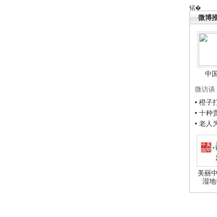
锘�
微博
中
微访谈
• 橙
• 十
• 老
美丽中
湿地