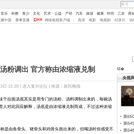
音乐
科教
青少
文化
艺术
公益
产经
汽车
旅游
健康
时尚
三农
商
直播中国
赛事直播
网络电视客户端
|
高清
电影
电视剧
纪录片
动
汤粉调出 官方称由浓缩液兑制
锘�
央视
日 15:28 |
进入复兴论坛
| 来源：新民晚报
千拉面汤底其实是用专门的汤粉、汤料调制出来的，每碗汤
责人对此回应解释，汤底是由浓缩液兑制而成，不过这种浓缩
第65
第6
称是由鱼骨头、猪骨头和鸡骨头熬出来的，但喝汤时你感觉不
第6