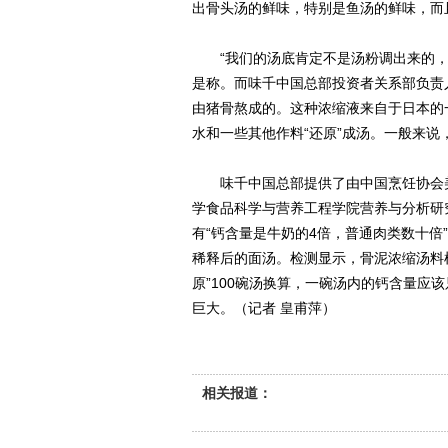
出骨头汤的鲜味，特别是鱼汤的鲜味，而
“我们的汤底肯定不是汤粉调出来的，而
是称。而味千中国总部投资者关系部负责
由猪骨熬成的。这种浓缩液来自于日本的
水和一些其他作料“还原”成汤。一般来说，
味千中国总部提供了由中国烹饪协会美
学食品科学与营养工程学院营养与分析研
有“钙含量是牛奶的4倍，普通肉类数十倍
稀释后的面汤。检测显示，骨泥浓缩汤料样
原”100碗汤换算，一碗汤内的钙含量应该
巨大。（记者 皇甫萍）
相关报道：