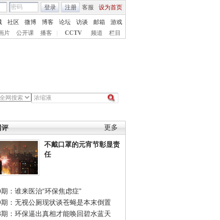
登录
注册
客服
设为首页
城
社区
微博
博客
论坛
访谈
邮箱
游戏
画片
公开课
播客
|
CCTV
频道
栏目
网评
更多
不戴口罩的元宵节彰显责
任
0期：谁来医治“环保焦虑症”
49期：无视公厕现状谈苍蝇是本末倒置
48期：环保逼出真相才能唤回碧水蓝天