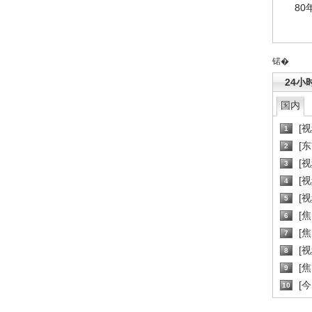
80
锘�
24小
国内
[
1
[
2
[
3
[
4
[
5
[
6
[焦
7
[
8
[
9
[
10