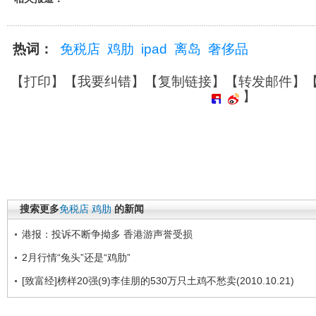
热词：
免税店
鸡肋
ipad
离岛
奢侈品
【
打印
】【
我要纠错
】【
复制链接
】【
转发邮件
】
】
搜索更多
免税店
鸡肋
的新闻
港报：投诉不断争拗多 香港游声誉受损
2月行情“兔头”还是“鸡肋”
[致富经]榜样20强(9)李佳朋的530万只土鸡不愁卖(2010.10.21)