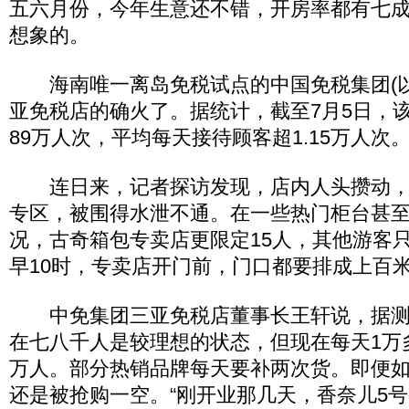
五六月份，今年生意还不错，开房率都有七
想象的。
海南唯一离岛免税试点的中国免税集团(以
亚免税店的确火了。据统计，截至7月5日，
89万人次，平均每天接待顾客超1.15万人次
连日来，记者探访发现，店内人头攒动，
专区，被围得水泄不通。在一些热门柜台甚至
况，古奇箱包专卖店更限定15人，其他游客
早10时，专卖店开门前，门口都要排成上百
中免集团三亚免税店董事长王轩说，据测
在七八千人是较理想的状态，但现在每天1万
万人。部分热销品牌每天要补两次货。即便
还是被抢购一空。“刚开业那几天，香奈儿5号