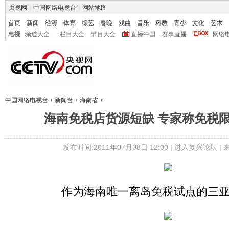
央视网
|
中国网络电视台
|
网站地图
首页
新闻
经济
体育
综艺
春晚
戏曲
音乐
科教
青少
文化
艺术
电视
频道大全
栏目大全
节目大全
直播中国
赛事直播
网络
中国网络电视台
>
新闻台
>
海南省
>
海南免税店货源短缺 专家称免税
发布时间:2011年07月08日 12:00 |
进入复兴论坛
|
作为海南唯一离岛免税试点的三