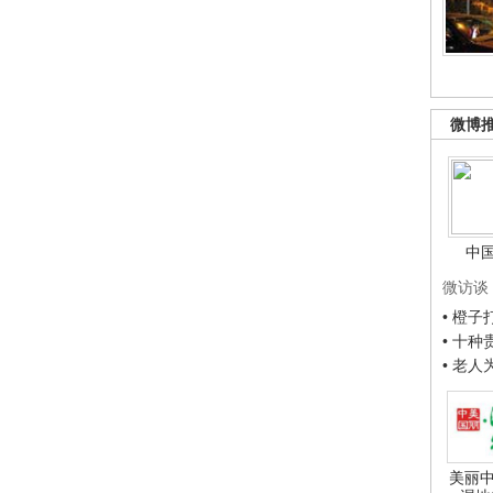
微博
中
微访谈
• 橙
• 十
• 老
美丽中