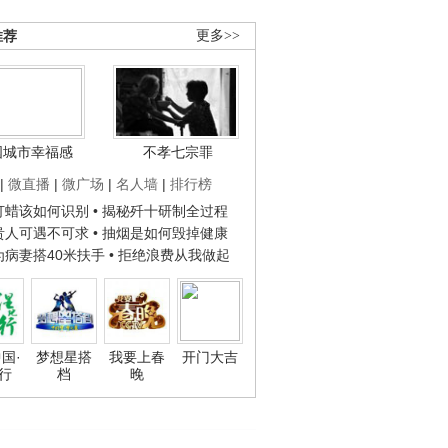
推荐
更多>>
国城市幸福感
不孝七宗罪
|
微直播
|
微广场
|
名人墙
|
排行榜
子打蜡该如何识别
• 揭秘歼十研制全过程
种贵人可遇不可求
• 抽烟是如何毁掉健康
人为病妻搭40米扶手
• 拒绝浪费从我做起
国·
梦想星搭
我要上春
开门大吉
行
档
晚