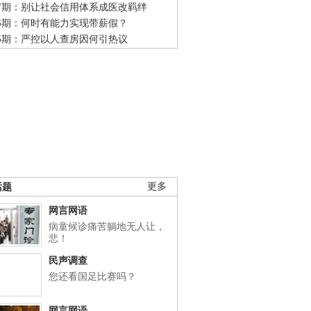
47期：别让社会信用体系成医改羁绊
46期：何时有能力实现带薪假？
45期：严控以人查房因何引热议
话题
更多
网言网语
病童候诊痛苦躺地无人让，
悲！
民声调查
您还看国足比赛吗？
网言网语