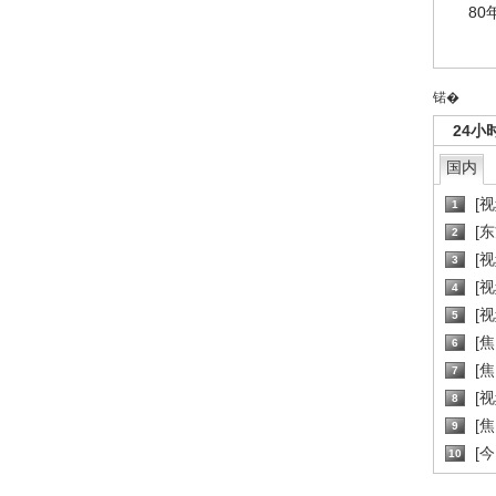
80
锘�
24小
国内
[
1
[
2
[
3
[
4
[
5
[
6
[焦
7
[
8
[
9
[
10