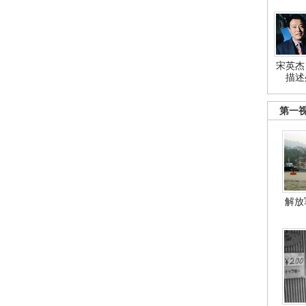
宋英杰
描述
第一
解放