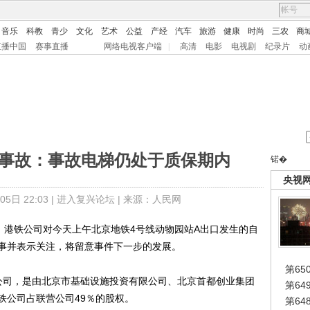
音乐
科教
青少
文化
艺术
公益
产经
汽车
旅游
健康
时尚
三农
商
直播中国
赛事直播
网络电视客户端
|
高清
电影
电视剧
纪录片
动
梯事故：事故电梯仍处于质保期内
锘�
央视
日 22:03 |
进入复兴论坛
| 来源：人民网
）港铁公司对今天上午北京地铁4号线动物园站A出口发生的自
事并表示关注，将留意事件下一步的发展。
第65
司，是由北京市基础设施投资有限公司、北京首都创业集团
第6
铁公司占联营公司49％的股权。
第6