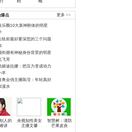
行
档
晚
劲爆点
更多 >>
娱乐圈10大衰神附体的明星
学
出轨前最好要深思的三个问题
和
领衔拥有神秘身份背景的明星
飞飞哥
姑娘迪拉娜：把压力变成动力
小卒
青奥会俏主播陈滢：年轻真好
和溪水
别人的
央视知性美女
智慧树：谨防
难讲
主播文馨
芒果皮炎