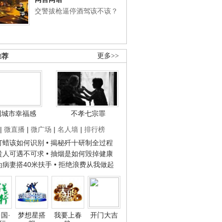
交警拔枪逼停酒驾该不该？
推荐
更多>>
国城市幸福感
不孝七宗罪
|
微直播
|
微广场
|
名人墙
|
排行榜
子打蜡该如何识别
• 揭秘歼十研制全过程
种贵人可遇不可求
• 抽烟是如何毁掉健康
人为病妻搭40米扶手
• 拒绝浪费从我做起
国·
梦想星搭
我要上春
开门大吉