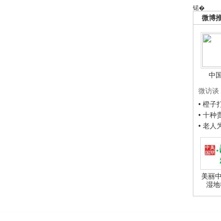
锘�
微博
中
微访谈
• 橙
• 十
• 老
美丽中
湿地