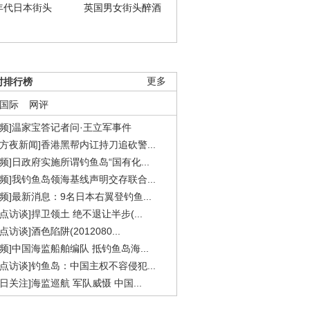
年代日本街头
英国男女街头醉酒
时排行榜
更多
国际
网评
视频]温家宝答记者问·王立军事件
东方夜新闻]香港黑帮内讧持刀追砍警...
视频]日政府实施所谓钓鱼岛“国有化...
视频]我钓鱼岛领海基线声明交存联合...
视频]最新消息：9名日本右翼登钓鱼...
焦点访谈]捍卫领土 绝不退让半步(...
点访谈]酒色陷阱(2012080...
视频]中国海监船舶编队 抵钓鱼岛海...
焦点访谈]钓鱼岛：中国主权不容侵犯...
今日关注]海监巡航 军队威慑 中国...