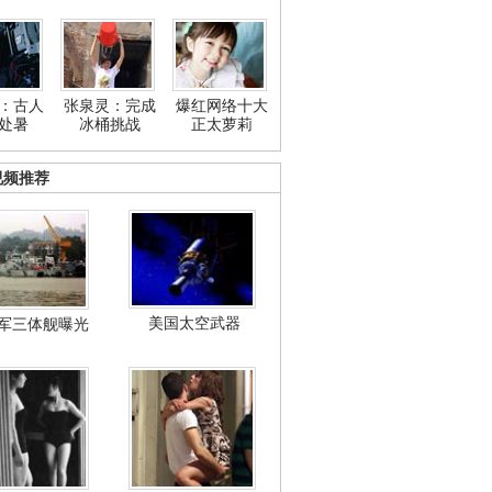
：古人
张泉灵：完成
爆红网络十大
处暑
冰桶挑战
正太萝莉
视频推荐
美国太空武器
军三体舰曝光