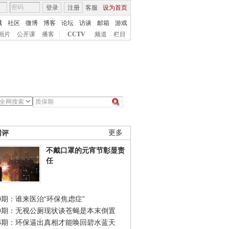
登录
注册
客服
设为首页
城
社区
微博
博客
论坛
访谈
邮箱
游戏
画片
公开课
播客
|
CCTV
频道
栏目
网评
更多
不戴口罩的元宵节彰显责
任
0期：谁来医治“环保焦虑症”
49期：无视公厕现状谈苍蝇是本末倒置
48期：环保逼出真相才能唤回碧水蓝天