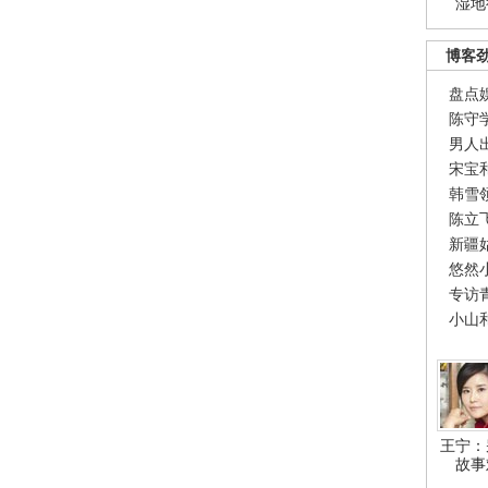
湿地
博客
盘点
陈守
男人
宋宝
韩雪
陈立
新疆
悠然
专访
小山
王宁：
故事