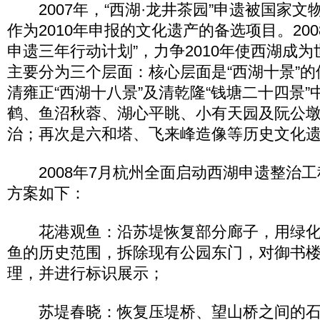
2007年，“西湖·龙井茶园”申遗被国家文
作为2010年申报的文化遗产的备选项目。20
申遗三年行动计划”，力争2010年使西湖成
主要分为三个层面：核心层面是“西湖十景”
清雍正“西湖十八景”及清乾隆“钱塘二十四景
鹤、鱼沼秋蓉、湖心平眺、小有天园及阮公墩
治；再次是六和塔、飞来峰造像等历史文化
2008年7月杭州全面启动西湖申遗整治工
方案如下：
花港观鱼：沿苏堤恢复部分廊子，用绿化
鱼的历史范围，拆除现有公园东门，对御书
理，并进行标识展示；
苏堤春晓：恢复压堤桥、望山桥之间的石