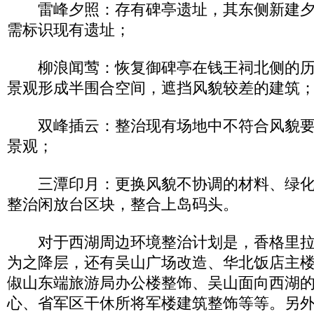
雷峰夕照：存有碑亭遗址，其东侧新建夕
需标识现有遗址；
柳浪闻莺：恢复御碑亭在钱王祠北侧的历
景观形成半围合空间，遮挡风貌较差的建筑
双峰插云：整治现有场地中不符合风貌要
景观；
三潭印月：更换风貌不协调的材料、绿化
整治闲放台区块，整合上岛码头。
对于西湖周边环境整治计划是，香格里拉
为之降层，还有吴山广场改造、华北饭店主
俶山东端旅游局办公楼整饰、吴山面向西湖
心、省军区干休所将军楼建筑整饰等等。另