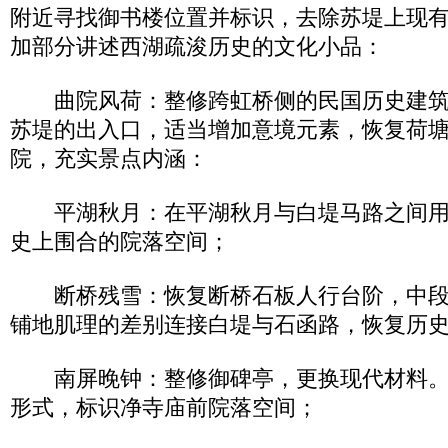
附近寻找御书楼位置并标识，去除苏堤上现
加部分讲述西湖疏浚历史的文化小品：
曲院风荷：整修跨虹桥侧的民国历史建筑
苏堤的出入口，适当增加意境元素，恢复荷
院，充实景点内涵：
平湖秋月：在平湖秋月与白堤马路之间用
史上围合的院落空间；
断桥残雪：恢复断桥石板人行台阶，中段
铺地肌理的差别连接白堤与石函路，恢复历
南屏晚钟：整修御碑亭，更换现代材料。
形式，标识净寺庙前院落空间；