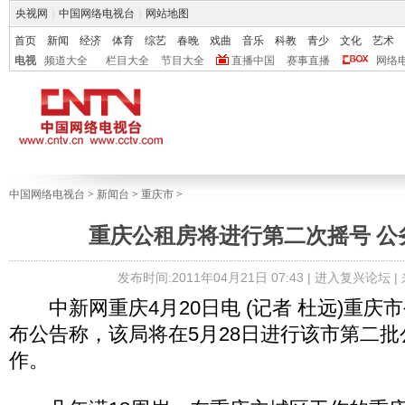
央视网
|
中国网络电视台
|
网站地图
首页
新闻
经济
体育
综艺
春晚
戏曲
音乐
科教
青少
文化
艺术
电视
频道大全
栏目大全
节目大全
直播中国
赛事直播
网络
中国网络电视台
>
新闻台
>
重庆市
>
重庆公租房将进行第二次摇号 公
发布时间:2011年04月21日 07:43 |
进入复兴论坛
|
中新网重庆4月20日电 (记者 杜远)重庆市
布公告称，该局将在5月28日进行该市第二
作。