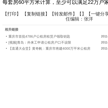
每套房60平方米计算，至少可以满足22万户
【
打印
】 【
复制链接
】【
转发邮件
】【
】
【一键分
任编辑：张洋
相关链接
重庆市首批4786户公租房租赁户领取钥匙
2011
[视频]青岛：外来工申请公租房户口不设限
2011
【直通大会堂】黄奇帆：重庆市将建4000万平米公租房
2011