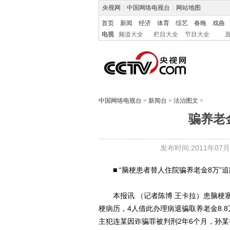
央视网
|
中国网络电视台
|
网站地图
首页
新闻
经济
体育
综艺
春晚
戏曲
电视
频道大全
栏目大全
节目大全
中国网络电视台
>
新闻台
>
法治图文
>
骗养老
发布时间:2011年07月03
■ “脑梗患者替人住院骗养老金8万”追
本报讯 （记者陈博 王卡拉）患脑梗塞
梗病历，4人借此办理病退骗取养老金8.
主犯连某因诈骗罪被判刑2年6个月，孙