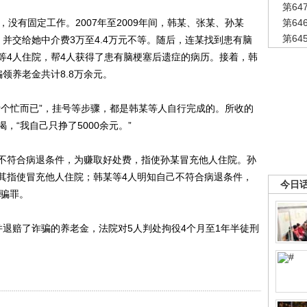
第6
有固定工作。2007年至2009年间，韩某、张某、孙某
第6
第6
并交给她中介费3万至4.4万元不等。随后，连某找到患有脑
等4人住院，帮4人获得了患有脑梗塞后遗症的病历。接着，韩
领养老金共计8.8万余元。
个忙而已”，挂号等步骤，都是韩某等人自行完成的。所收的
“我自己只挣了5000余元。”
符合病退条件，为赚取好处费，指使孙某冒充他人住院。孙
其指使冒充他人住院；韩某等4人明知自己不符合病退条件，
今日
诈骗罪。
赔了诈骗的养老金，法院对5人判处拘役4个月至1年半徒刑