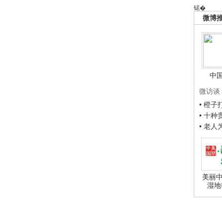
锘�
微博
中
微访谈
• 橙
• 十
• 老
美丽中
湿地