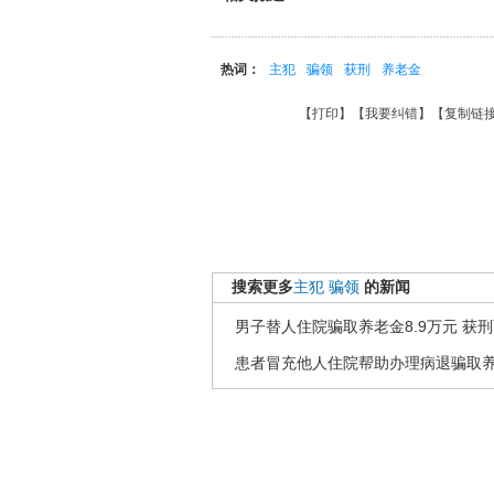
热词：
主犯
骗领
获刑
养老金
【
打印
】【
我要纠错
】【
复制链
搜索更多
主犯
骗领
的新闻
男子替人住院骗取养老金8.9万元 获
患者冒充他人住院帮助办理病退骗取