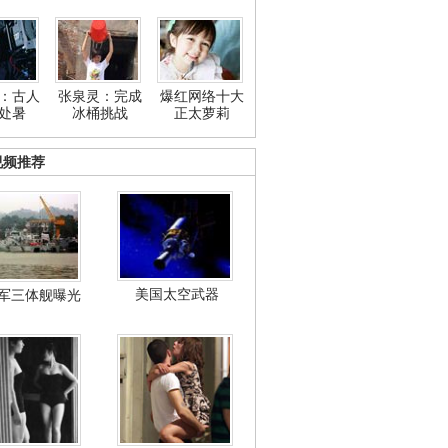
：古人
张泉灵：完成
爆红网络十大
处暑
冰桶挑战
正太萝莉
视频推荐
美国太空武器
军三体舰曝光