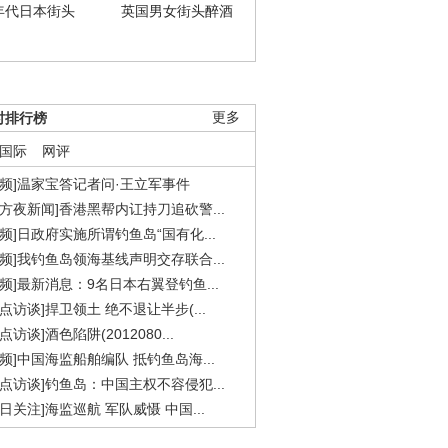
年代日本街头
英国男女街头醉酒
时排行榜
更多
国际
网评
视频]温家宝答记者问·王立军事件
东方夜新闻]香港黑帮内讧持刀追砍警...
视频]日政府实施所谓钓鱼岛“国有化...
视频]我钓鱼岛领海基线声明交存联合...
视频]最新消息：9名日本右翼登钓鱼...
焦点访谈]捍卫领土 绝不退让半步(...
点访谈]酒色陷阱(2012080...
视频]中国海监船舶编队 抵钓鱼岛海...
焦点访谈]钓鱼岛：中国主权不容侵犯...
今日关注]海监巡航 军队威慑 中国...