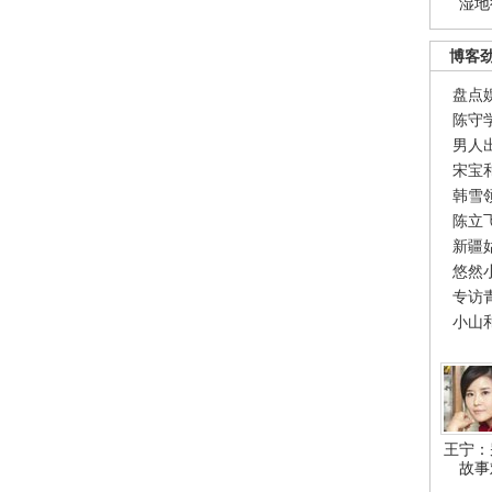
湿地
博客
盘点
陈守
男人
宋宝
韩雪
陈立
新疆
悠然
专访
小山
王宁：
故事