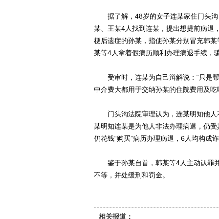
据了解，48岁的女子连某家住门头沟，没
某、王某4人找到连某，提出想提前病退，
梗后遗症的孙某，指使孙某分别冒充韩某
某等4人拿着假病历顺利办理病退手续，骗
受审时，连某为自己辩解说：“只是帮
中介费大都用于交纳孙某的住院费用及吃喝，
门头沟法院审理认为，连某明知他人不
某明知连某是为他人非法办理病退，仍受
仍花钱“购买”病历办理病退，6人均构成
鉴于孙某自首，韩某等4人主动认罪并退
不等，并处缓刑和罚金。
相关报道：