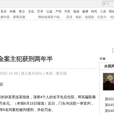
音乐
科教
青少
文化
艺术
公益
产经
汽车
旅游
健康
时尚
三农
商
直播中国
赛事直播
网络电视客户端
|
高清
电影
电视剧
纪录片
动
金案主犯获刑两年半
锘�
央视
日 11:48 |
进入复兴论坛
| 来源：新京报
踪
的孙某受连某指使，顶替4个人的名字先后住院，帮其骗取脑
第65
8万余元。（本报6月15日报道）近日，门头沟法院一审宣判，
第6
某等5名同案犯被判缓刑，并处罚金。
第6