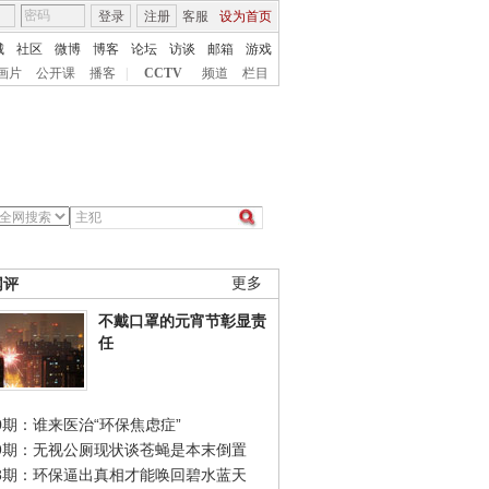
登录
注册
客服
设为首页
城
社区
微博
博客
论坛
访谈
邮箱
游戏
画片
公开课
播客
|
CCTV
频道
栏目
网评
更多
不戴口罩的元宵节彰显责
任
0期：谁来医治“环保焦虑症”
49期：无视公厕现状谈苍蝇是本末倒置
48期：环保逼出真相才能唤回碧水蓝天