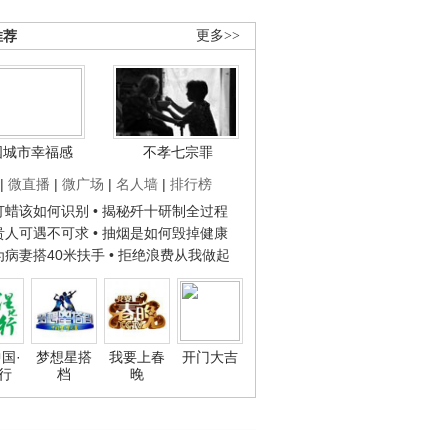
推荐
更多>>
国城市幸福感
不孝七宗罪
|
微直播
|
微广场
|
名人墙
|
排行榜
子打蜡该如何识别
• 揭秘歼十研制全过程
种贵人可遇不可求
• 抽烟是如何毁掉健康
人为病妻搭40米扶手
• 拒绝浪费从我做起
国·
梦想星搭
我要上春
开门大吉
行
档
晚