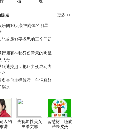
行
档
晚
劲爆点
更多 >>
娱乐圈10大衰神附体的明星
学
出轨前最好要深思的三个问题
和
领衔拥有神秘身份背景的明星
飞飞哥
姑娘迪拉娜：把压力变成动力
小卒
青奥会俏主播陈滢：年轻真好
和溪水
别人的
央视知性美女
智慧树：谨防
难讲
主播文馨
芒果皮炎