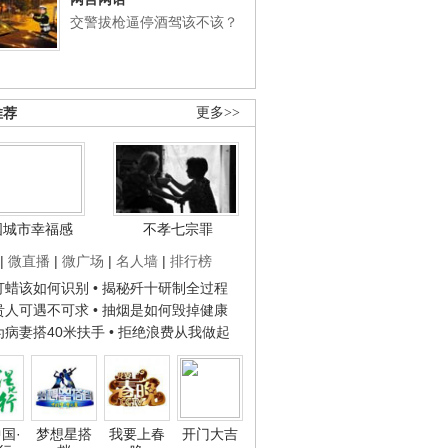
交警拔枪逼停酒驾该不该？
推荐
更多>>
国城市幸福感
不孝七宗罪
|
微直播
|
微广场
|
名人墙
|
排行榜
子打蜡该如何识别
• 揭秘歼十研制全过程
种贵人可遇不可求
• 抽烟是如何毁掉健康
人为病妻搭40米扶手
• 拒绝浪费从我做起
国·
梦想星搭
我要上春
开门大吉