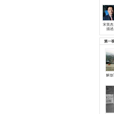
宋英杰
描述
第一
解放