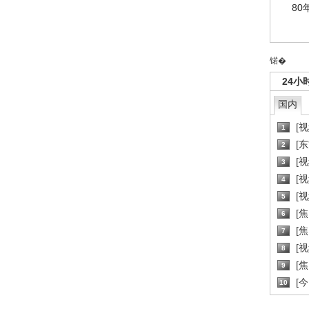
80
锘�
24小
国内
[
1
[
2
[
3
[
4
[
5
[
6
[焦
7
[
8
[
9
[
10