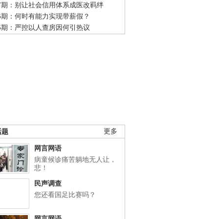
47期：别让社会信用体系成医改羁绊
46期：何时有能力实现带薪假？
45期：严控以人查房因何引热议
话题
更多
网言网语
病童候诊痛苦躺地无人让，
悲！
民声调查
您还看国足比赛吗？
网言网语