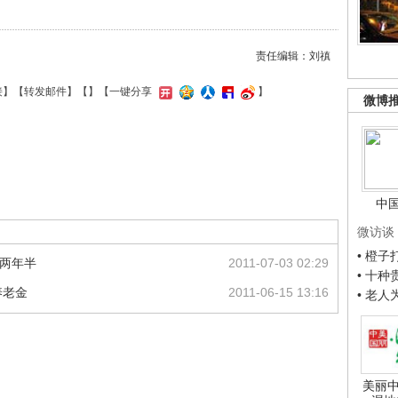
责任编辑：刘禛
接
】【
转发邮件
】【
】
【一键分享
】
微博
中
微访谈
• 橙
刑两年半
2011-07-03 02:29
• 十
养老金
2011-06-15 13:16
• 老
美丽中