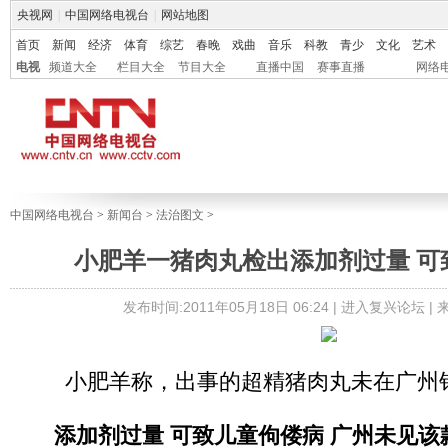
央视网
|
中国网络电视台
|
网站地图
首页
新闻
经济
体育
综艺
春晚
戏曲
音乐
科教
青少
文化
艺术
电视
频道大全
栏目大全
节目大全
直播中国
赛事直播
网络
中国网络电视台
>
新闻台
>
法治图文
>
小肥羊一猪肉丸检出添加剂过量 可
发布时间:2011年05月18日 06:24 |
进入复兴论坛
|
小肥羊称，出事的超精猪肉丸未在广州
添加剂过量 可致儿童佝偻病 广州未见该