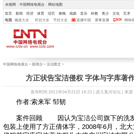
央视网
|
中国网络电视台
|
网站地图
首页
新闻
经济
体育
综艺
春晚
戏曲
音乐
科教
青少
文化
艺术
电视
频道大全
栏目大全
节目大全
直播中国
赛事直播
网络
中国网络电视台
>
新闻台
>
法治图文
>
方正状告宝洁侵权 字体与字库著
发布时间:2011年04月21日 18:22 |
进入复兴论坛
| 来
作者:索来军 邹韧
案件回顾 因认为宝洁公司旗下的洗发
包装上使用了方正倩体字，2008年6月，北