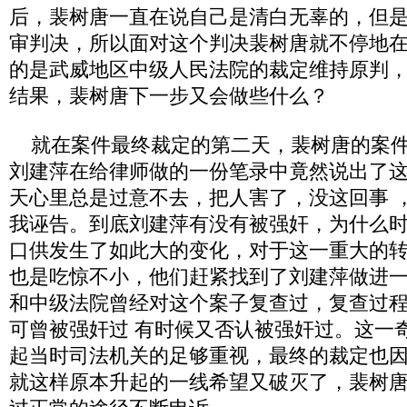
后，裴树唐一直在说自己是清白无辜的，但
审判决，所以面对这个判决裴树唐就不停地
的是武威地区中级人民法院的裁定维持原判
结果，裴树唐下一步又会做些什么？
就在案件最终裁定的第二天，裴树唐的案件
刘建萍在给律师做的一份笔录中竟然说出了
天心里总是过意不去，把人害了，没这回事 
我诬告。到底刘建萍有没有被强奸，为什么
口供发生了如此大的变化，对于这一重大的
也是吃惊不小，他们赶紧找到了刘建萍做进
和中级法院曾经对这个案子复查过，复查过
可曾被强奸过 有时候又否认被强奸过。这一
起当时司法机关的足够重视，最终的裁定也
就这样原本升起的一线希望又破灭了，裴树