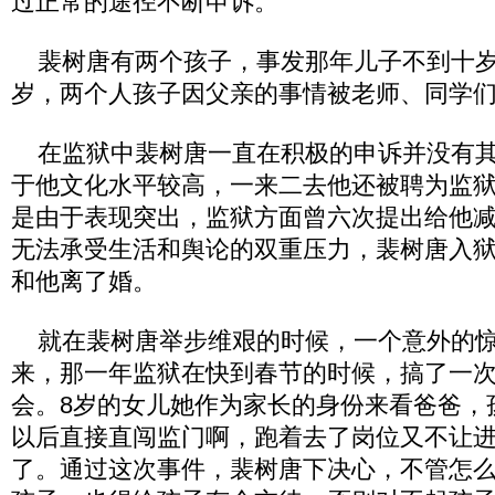
过正常的途径不断申诉。
裴树唐有两个孩子，事发那年儿子不到十岁
岁，两个人孩子因父亲的事情被老师、同学
在监狱中裴树唐一直在积极的申诉并没有其
于他文化水平较高，一来二去他还被聘为监
是由于表现突出，监狱方面曾六次提出给他
无法承受生活和舆论的双重压力，裴树唐入
和他离了婚。
就在裴树唐举步维艰的时候，一个意外的惊
来，那一年监狱在快到春节的时候，搞了一
会。8岁的女儿她作为家长的身份来看爸爸，
以后直接直闯监门啊，跑着去了岗位又不让
了。通过这次事件，裴树唐下决心，不管怎