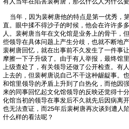
有人当年在陷害裴树唐，那么什么人为什么
当年，因为裴树唐他的特点是第一优秀，第
直。眼中揉不得沙子的时候，他会在许许多
人。裴树唐当年在文化馆是业务上的骨干，
些领导在具体问题上产生分歧，也就不断地
裴树唐回忆，就在出事前不久发生了一件事
摩擦一下子升级了。由于有人举报，最终馆
上级查处了，有关领导还做了公开检查。有
上去的，但裴树唐说自己不干这种龌龊事。
和馆里领导的矛盾上升到了白热化，而他因
来的同事回忆起文化馆领导的反映还觉得十
化馆当初的领导在事发后不久就先后因病离
也无法查证，而25年后裴树唐再次谈到遭人
什么样的看法呢？