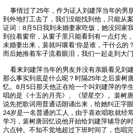
事情过了25年，作为证人刘建萍当年的男
到外地打工去了，我们没能找到他，只能从
证词：8月5日我到未婚妻家吃饭，她没回家
到拉着窗帘，从窗子里只能看到有一点灯光
未婚妻出来，裴就叫嚷着‘你是谁，干什么的
而后她推着车子流着眼泪，我们一起走到大
看来刘建萍当年的男友并没有亲眼看见刘建
那么事实到底是什么呢？时隔25年之后裴树
忆。8月5日那天他正在给一个叫刘建萍的学
唱的是《十五的月亮》、《望星空》。裴树
说先把歌词用普通话朗诵出来，给她纠正字
24岁是一名普通的工人，由于喜欢唱歌就经
学习，裴树唐回忆说他开始给刘建萍辅导的
六点钟。不知不觉地超过下班时间了，也唱