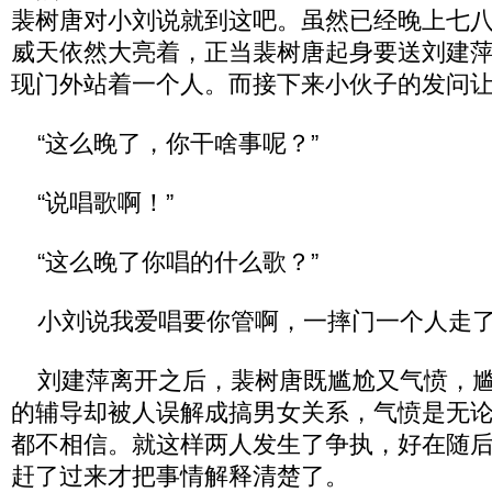
裴树唐对小刘说就到这吧。虽然已经晚上七八
威天依然大亮着，正当裴树唐起身要送刘建
现门外站着一个人。而接下来小伙子的发问
“这么晚了，你干啥事呢？”
“说唱歌啊！”
“这么晚了你唱的什么歌？”
小刘说我爱唱要你管啊，一摔门一个人走
刘建萍离开之后，裴树唐既尴尬又气愤，尴
的辅导却被人误解成搞男女关系，气愤是无
都不相信。就这样两人发生了争执，好在随
赶了过来才把事情解释清楚了。