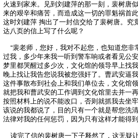
火速到家来。见到刘建萍的那一刻，裴树唐似
来的艰辛和痛苦，而造成这一切的罪魁祸首
这时刘建萍 掏出了一封信交给了裴树唐。究
达八页的信上写了什么呢？
“裴老师，您好，我对不起您，也知道您非
过我，多少年来我一听到警车响或者看见公
梦里都哭醒过多少次，文化馆的领导早上找
晚上找让我告您说我被您强奸了。曹武安逼
这件事散布到社会上和我们单位去，文化馆
就把我和曹武安的工作调到文化馆里去并一
按照材料上的说不能改口，否则就抓我去坐
该说的我都说了，目的只有一个就是帮您洗
法律对我的任何惩罚，因为只有这样才能得到
读完了信的裴树唐一下子释然了，这无疑让