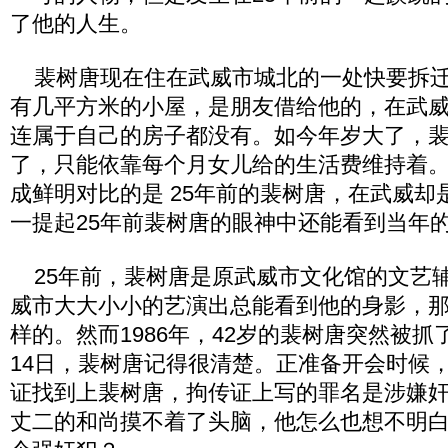
了他的人生。
裴树唐现在住在武威市城北的一处快要拆迁
有几平方米的小屋，是朋友借给他的，在武
连属于自己的房子都没有。如今年岁大了，
了，只能依靠每个月女儿给的生活费维持着
成鲜明对比的是 25年前的裴树唐，在武威却
一提起25年前裴树唐的眼神中还能看到当年
25年前，裴树唐是原武威市文化馆的文艺
威市大大小小的艺演出总能看到他的身影，
样的。然而1986年，42岁的裴树唐突然被抓
14日，裴树唐记得很清楚。正准备开会时候
证找到上裴树唐，拘传证上写的罪名是涉嫌
丈二的和尚摸不着了头脑，他怎么也想不明