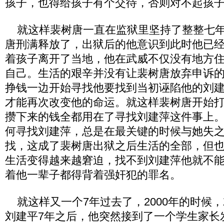
孩子，也得给孩子有个交待，否则对不起孩
就这样裴树唐一直在监狱里坚持了整整七年
唐刑满释放了，出狱后的他意识到此时他已
着孩子离开了当地，他在武威不仅没有地方
自己。生活的艰辛并没有让裴树唐放弃申诉
挣钱一边开始寻找他要找到当初诬陷他的刘
才能再次改变他的命运。就这样裴树唐开始
攒下来的钱全都用在了寻找刘建萍这件事上
何寻找刘建萍，总是在最关键的时候与她失
找，这成了裴树唐出狱之后生活的全部，但
生活变得越来越窘迫，找不到刘建萍他就不
着他一辈子都得背着强奸犯的罪名。
就这样又一个7年过去了，2000年的时候
刘建平7年之后，他突然接到了一个学生家长