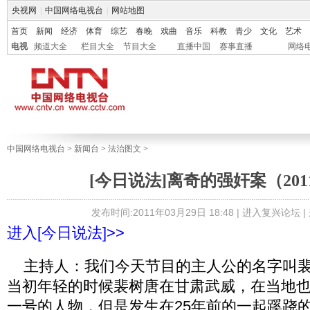
央视网
|
中国网络电视台
|
网站地图
首页
新闻
经济
体育
综艺
春晚
戏曲
音乐
科教
青少
文化
艺术
电视
频道大全
栏目大全
节目大全
直播中国
赛事直播
网络
中国网络电视台
>
新闻台
>
法治图文
>
[今日说法]离奇的强奸案（2011.
发布时间:2011年03月29日 18:48 |
进入复兴论坛
|
进入[今日说法]>>
主持人：我们今天节目的主人公的名字叫裴
当初年轻的时候裴树唐在甘肃武威，在当地
一号的人物，但是发生在25年前的一起蹊跷