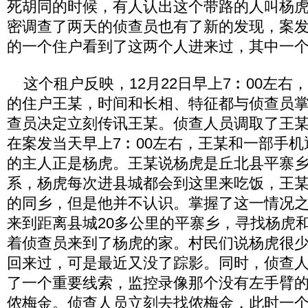
死胡同的时候，有人认出这个带路的人叫杨
密调查了两天的侦查员也有了新的发现，案
的一个住户看到了这两个人进来过，其中一
这个租户反映，12月22日早上7︰00左右
的住户王某，时间和长相、特征都与侦查员
查员决定立刻传讯王某。侦查人员调取了王
在案发当天早上7︰00左右，王某和一部手
的主人正是杨虎。王某说杨虎是丘北县平寨
系，杨虎每次进县城都会到这里来吃饭，王
的同乡，但是他并不认识。掌握了这一情况
来到距离县城20多公里的平寨乡，寻找杨虎
着侦查员来到了杨虎的家。村民们说杨虎很
回来过，可是最近又没了踪影。同时，侦查
了一个重要线索，监控录像那个没有左手臂
侬梅金。侦查人员立刻去找侬梅金，此时一