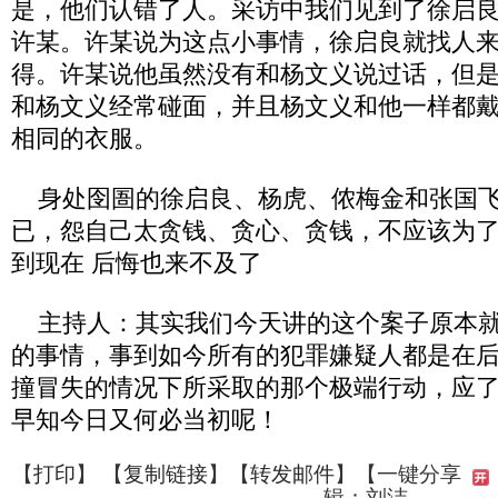
是，他们认错了人。采访中我们见到了徐启
许某。许某说为这点小事情，徐启良就找人
得。许某说他虽然没有和杨文义说过话，但
和杨文义经常碰面，并且杨文义和他一样都
相同的衣服。
身处囹圄的徐启良、杨虎、侬梅金和张国飞
已，怨自己太贪钱、贪心、贪钱，不应该为
到现在 后悔也来不及了
主持人：其实我们今天讲的这个案子原本就
的事情，事到如今所有的犯罪嫌疑人都是在
撞冒失的情况下所采取的那个极端行动，应
早知今日又何必当初呢！
【
打印
】 【
复制链接
】【
转发邮件
】
【一键分享
辑：刘洁