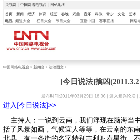
央视网
|
中国网络电视台
|
网站地图
首页
新闻
经济
体育
综艺
春晚
戏曲
音乐
科教
青少
文化
艺术
电视
频道大全
栏目大全
节目大全
直播中国
赛事直播
网络
中国网络电视台
>
新闻台
>
法治图文
>
[今日说法]擒凶(2011.3.2
发布时间:2011年03月29日 18:36 |
进入复兴论坛
|
进入[今日说法]>>
主持人：一说到云南，我们浮现在脑海当中
括了风景如画，气候宜人等等，在云南的东
北县，有一条街的名字特别吉利叫寿星街，