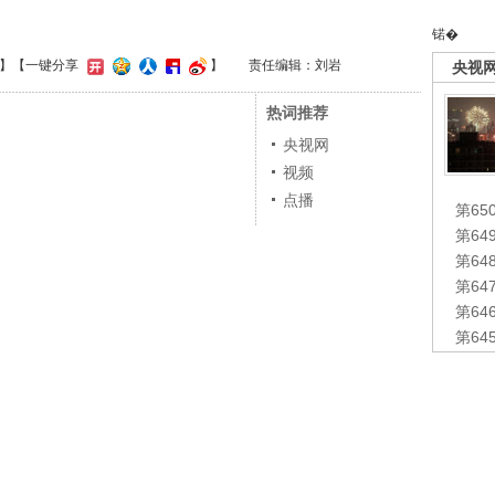
锘�
】
【一键分享
】
责任编辑：刘岩
央视
热词推荐
央视网
视频
点播
第65
第6
第6
第6
第6
第6