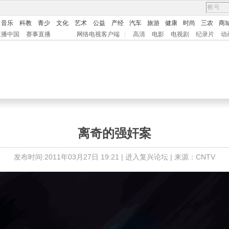
音乐
科教
青少
文化
艺术
公益
产经
汽车
旅游
健康
时尚
三农
商
直播中国
赛事直播
网络电视客户端
|
高清
电影
电视剧
纪录片
动
离奇的强奸案
发布时间:2011年03月27日 19:21 |
进入复兴论坛
| 来源：CNTV