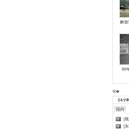
解放
80
锘�
24小
国内
[
1
[
2