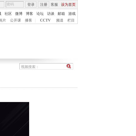
登录
注册
客服
设为首页
城
社区
微博
博客
论坛
访谈
邮箱
游戏
画片
公开课
播客
|
CCTV
频道
栏目