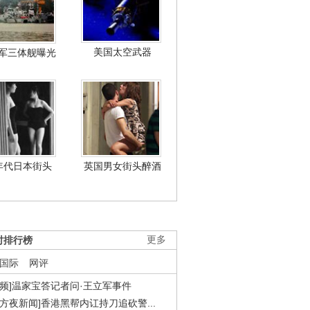
美国太空武器
军三体舰曝光
年代日本街头
英国男女街头醉酒
时排行榜
更多
国际
网评
视频]温家宝答记者问·王立军事件
东方夜新闻]香港黑帮内讧持刀追砍警...