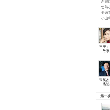
新疆
悠然
专访
小山
王宁：
故事
宋英杰
描述
第一