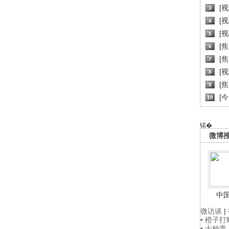
[
3
[
4
[
5
[
6
[焦
7
[
8
[
9
[
10
锘�
微博
中
微访谈
|
• 橙子
• 十种