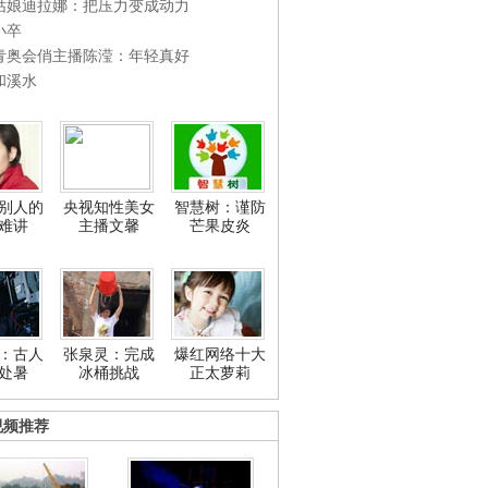
姑娘迪拉娜：把压力变成动力
小卒
青奥会俏主播陈滢：年轻真好
和溪水
别人的
央视知性美女
智慧树：谨防
难讲
主播文馨
芒果皮炎
：古人
张泉灵：完成
爆红网络十大
处暑
冰桶挑战
正太萝莉
视频推荐