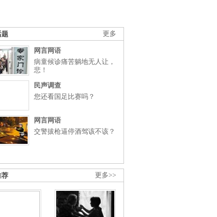
话题
更多
网言网语
病童候诊痛苦躺地无人让，
悲！
民声调查
您还看国足比赛吗？
网言网语
交警拔枪逼停酒驾该不该？
推荐
更多>>