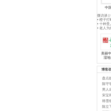
中
微访谈
|
• 橙子
• 十种
• 老人
美丽中
湿地
博客
盘点
陈守
男人
宋宝
韩雪
陈立