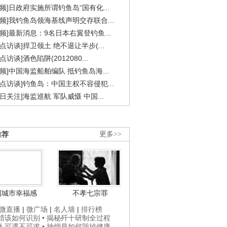
视频]日政府实施所谓钓鱼岛“国有化...
视频]我钓鱼岛领海基线声明交存联合...
视频]最新消息：9名日本右翼登钓鱼...
焦点访谈]捍卫领土 绝不退让半步(...
点访谈]酒色陷阱(2012080...
视频]中国海监船舶编队 抵钓鱼岛海...
焦点访谈]钓鱼岛：中国主权不容侵犯...
今日关注]海监巡航 军队威慑 中国...
推荐
更多>>
国城市幸福感
不孝七宗罪
微直播
|
微广场
|
名人墙
|
排行榜
打蜡该如何识别
• 揭秘歼十研制全过程
贵人可遇不可求
• 抽烟是如何毁掉健康