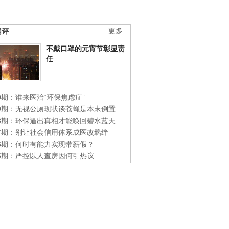
网评
更多
不戴口罩的元宵节彰显责
任
0期：谁来医治“环保焦虑症”
49期：无视公厕现状谈苍蝇是本末倒置
48期：环保逼出真相才能唤回碧水蓝天
47期：别让社会信用体系成医改羁绊
46期：何时有能力实现带薪假？
45期：严控以人查房因何引热议