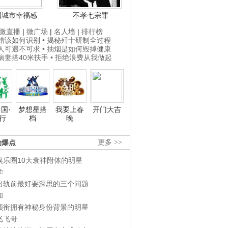
国城市幸福感
不孝七宗罪
微直播
|
微广场
|
名人墙
|
排行榜
打蜡该如何识别
• 揭秘歼十研制全过程
贵人可遇不可求
• 抽烟是如何毁掉健康
为病妻搭40米扶手
• 拒绝浪费从我做起
国·
梦想星搭
我要上春
开门大吉
行
档
晚
劲爆点
更多 >>
娱乐圈10大衰神附体的明星
学
出轨前最好要深思的三个问题
和
领衔拥有神秘身份背景的明星
飞飞哥