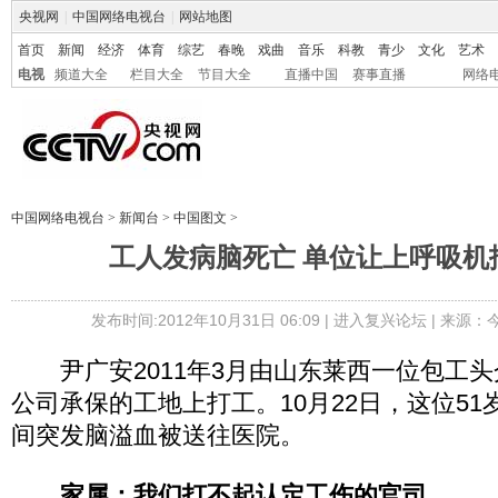
央视网
|
中国网络电视台
|
网站地图
首页
新闻
经济
体育
综艺
春晚
戏曲
音乐
科教
青少
文化
艺术
电视
频道大全
栏目大全
节目大全
直播中国
赛事直播
网络
中国网络电视台
>
新闻台
>
中国图文
>
工人发病脑死亡 单位让上呼吸机
发布时间:2012年10月31日 06:09 |
进入复兴论坛
| 来源：
尹广安2011年3月由山东莱西一位包工头
公司承保的工地上打工。10月22日，这位5
间突发脑溢血被送往医院。
家属：我们打不起认定工伤的官司