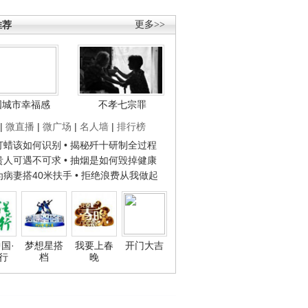
推荐
更多>>
国城市幸福感
不孝七宗罪
|
微直播
|
微广场
|
名人墙
|
排行榜
子打蜡该如何识别
• 揭秘歼十研制全过程
种贵人可遇不可求
• 抽烟是如何毁掉健康
人为病妻搭40米扶手
• 拒绝浪费从我做起
国·
梦想星搭
我要上春
开门大吉
行
档
晚