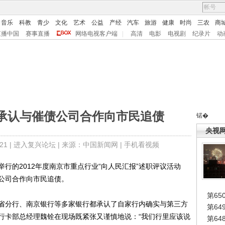
音乐
科教
青少
文化
艺术
公益
产经
汽车
旅游
健康
时尚
三农
商
直播中国
赛事直播
网络电视客户端
|
高清
电影
电视剧
纪录片
动
承认与催债公司合作向市民追债
锘�
央视
1 |
进入复兴论坛
| 来源：中国新闻网 |
手机看视频
举行的2012年度南京市重点行业“向人民汇报”述职评议活动
公司合作向市民追债。
第65
分行、南京银行等多家银行都承认了自家行内确实与第三方
第6
行卡部总经理魏铨在现场既紧张又谨慎地说：“我们行里应该说
第6