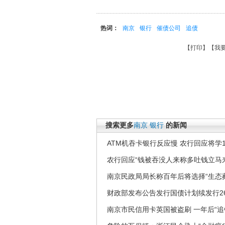
热词：
南京
银行
催债公司
追债
【
打印
】【
我
搜索更多
南京
银行
的新闻
ATM机吞卡银行反应慢 农行回应将学1
农行回应“钱被吞没人来称多吐钱立马来人
南京民政局局长称百年后将选择“生态葬
财政部发布公告发行国债计划续发行2
南京市民信用卡英国被盗刷 一年后“追