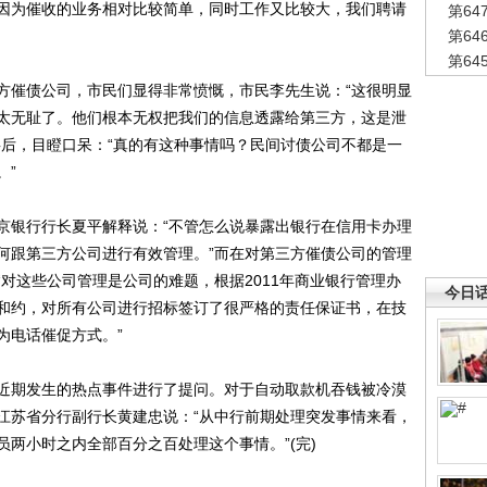
因为催收的业务相对比较简单，同时工作又比较大，我们聘请
第6
第6
第6
催债公司，市民们显得非常愤慨，市民李先生说：“这很明显
太无耻了。他们根本无权把我们的信息透露给第三方，这是泄
事后，目瞪口呆：“真的有这种事情吗？民间讨债公司不都是一
。”
银行行长夏平解释说：“不管怎么说暴露出银行在信用卡办理
何跟第三方公司进行有效管理。”而在对第三方催债公司的管理
对这些公司管理是公司的难题，根据2011年商业银行管理办
今日
和约，对所有公司进行招标签订了很严格的责任保证书，在技
为电话催促方式。”
期发生的热点事件进行了提问。对于自动取款机吞钱被冷漠
江苏省分行副行长黄建忠说：“从中行前期处理突发事情来看，
员两小时之内全部百分之百处理这个事情。”(完)