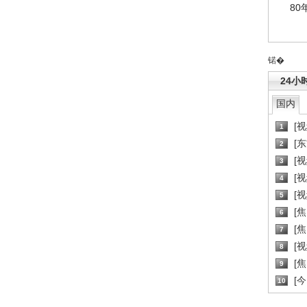
80
锘�
24小
国内
[
1
[
2
[
3
[
4
[
5
[
6
[焦
7
[
8
[
9
[
10