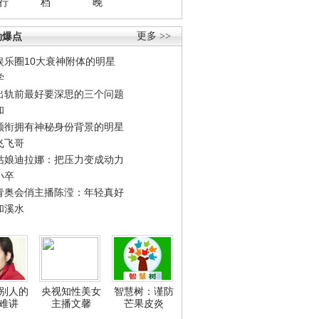
行
档
晚
劲爆点
更多 >>
娱乐圈10大衰神附体的明星
学
出轨前最好要深思的三个问题
和
领衔拥有神秘身份背景的明星
飞飞哥
姑娘迪拉娜：把压力变成动力
小卒
青奥会俏主播陈滢：年轻真好
和溪水
别人的
央视知性美女
智慧树：谨防
难讲
主播文馨
芒果皮炎