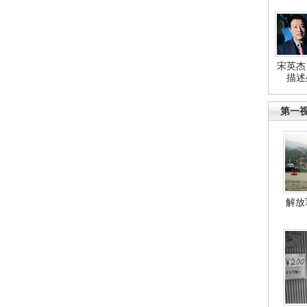
宋英杰
描述
第一
解放