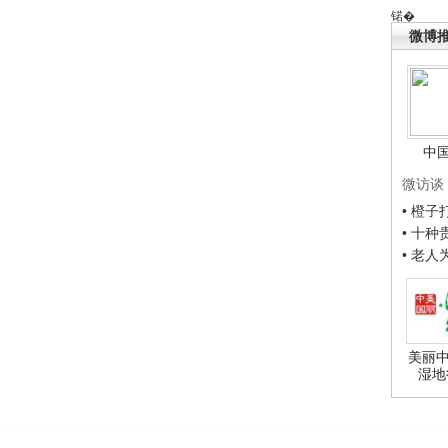
锘�
微博
中
微访谈
• 橙
• 十
• 老
美丽中
湿地