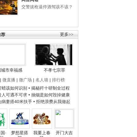
交警拔枪逼停酒驾该不该？
推荐
更多>>
国城市幸福感
不孝七宗罪
|
微直播
|
微广场
|
名人墙
|
排行榜
子打蜡该如何识别
• 揭秘歼十研制全过程
种贵人可遇不可求
• 抽烟是如何毁掉健康
人为病妻搭40米扶手
• 拒绝浪费从我做起
国·
梦想星搭
我要上春
开门大吉