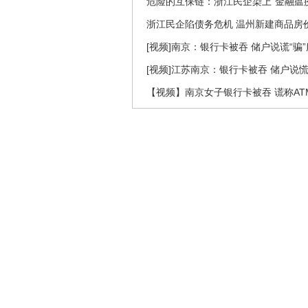
危险的互保链：浙江民企染上“金融瘟疫
浙江民企陷债务危机 温州新建商品房价
[视频]南京：银行卡被吞 储户说谎“骗
[视频]江苏南京：银行卡被吞 储户说慌
【视频】南京女子银行卡被吞 谎称A