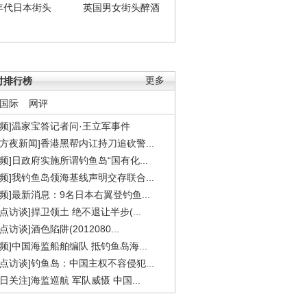
年代日本街头
英国男女街头醉酒
时排行榜
更多
国际
网评
视频]温家宝答记者问·王立军事件
东方夜新闻]香港黑帮内讧持刀追砍警...
视频]日政府实施所谓钓鱼岛“国有化...
视频]我钓鱼岛领海基线声明交存联合...
视频]最新消息：9名日本右翼登钓鱼...
焦点访谈]捍卫领土 绝不退让半步(...
点访谈]酒色陷阱(2012080...
视频]中国海监船舶编队 抵钓鱼岛海...
焦点访谈]钓鱼岛：中国主权不容侵犯...
今日关注]海监巡航 军队威慑 中国...