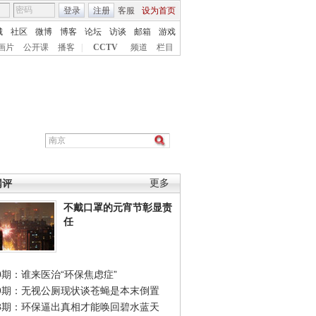
登录
注册
客服
设为首页
城
社区
微博
博客
论坛
访谈
邮箱
游戏
画片
公开课
播客
|
CCTV
频道
栏目
网评
更多
不戴口罩的元宵节彰显责
任
0期：谁来医治“环保焦虑症”
49期：无视公厕现状谈苍蝇是本末倒置
48期：环保逼出真相才能唤回碧水蓝天