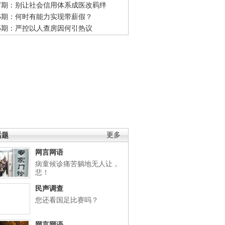
47期：别让社会信用体系成医改羁绊
46期：何时有能力实现带薪假？
45期：严控以人查房因何引热议
话题
更多
网言网语
病童候诊痛苦躺地无人让，
悲！
民声调查
您还看国足比赛吗？
网言网语