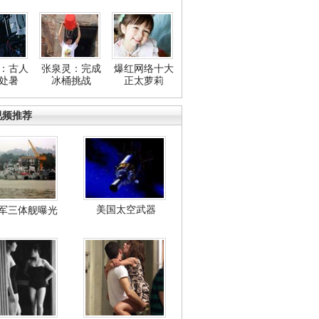
：古人
张泉灵：完成
爆红网络十大
处暑
冰桶挑战
正太萝莉
视频推荐
美国太空武器
军三体舰曝光