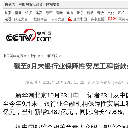
央视网
|
中国网络电视台
|
网站地图
首页
新闻
经济
体育
综艺
春晚
戏曲
音乐
科教
青少
文化
艺术
电视
频道大全
栏目大全
节目大全
直播中国
赛事直播
网络
中国网络电视台
>
新闻台
>
中国图文
>
截至9月末银行业保障性安居工程贷款余
发布时间:2012年10月23日 15:22 |
进入复兴论坛
| 来源：
新华网北京10月23日电 记者23日从中
至今年9月末，银行业金融机构保障性安居工程
亿元，当年新增1487亿元，同比增长47.6%
据中国银监会相关负责人介绍，银监会积