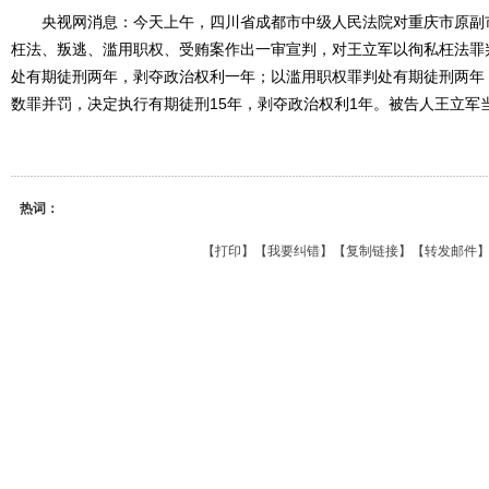
央视网消息：今天上午，四川省成都市中级人民法院对重庆市原副
枉法、叛逃、滥用职权、受贿案作出一审宣判，对王立军以徇私枉法罪
处有期徒刑两年，剥夺政治权利一年；以滥用职权罪判处有期徒刑两年
数罪并罚，决定执行有期徒刑15年，剥夺政治权利1年。被告人王立军
热词：
【
打印
】【
我要纠错
】【
复制链接
】【
转发邮件