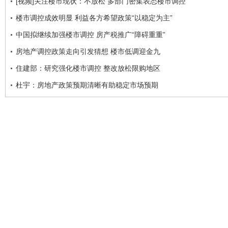
[视频]关注楼市现状：不放松 多部门密集表态楼市调控
楼市调控成效明显 利益各方希望政策“以稳定为主”
中国拟继续加强楼市调控 房产税推广“障碍重重”
房地产调控政策走向引发猜想 楼市低调迎金九
住建部：研究强化楼市调控 整改放松限购地区
杜宇：房地产政策预期清晰有助稳定市场预期