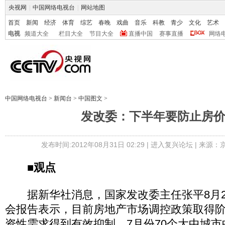
央视网
|
中国网络电视台
|
网站地图
首页
新闻
经济
体育
综艺
春晚
戏曲
音乐
科教
青少
文化
艺术
电视
频道大全
栏目大全
节目大全
直播中国
赛事直播
网络
中国网络电视台
>
新闻台
>
中国图文
>
发改委：下半年要防止房
发布时间:2012年08月31日 02:29 |
进入复兴论坛
| 来源：
■观点
据新华社消息，国家发改委主任张平8月2
会报告表示，目前房地产市场调控政策取得
资性需求得到有效抑制，7月份70个大中城市