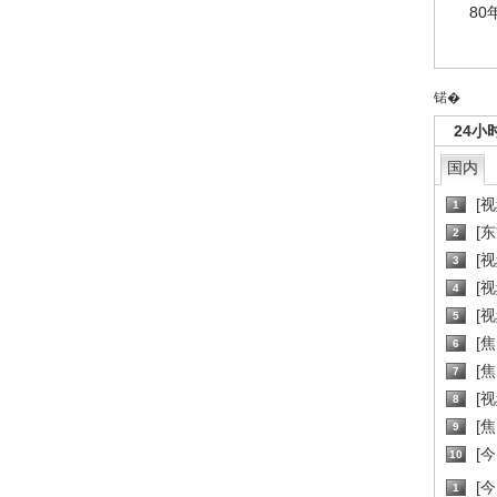
80
锘�
24小
国内
[
1
[
2
[
3
[
4
[
5
[
6
[焦
7
[
8
[
9
[
10
[
1