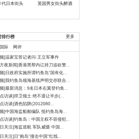
年代日本街头
英国男女街头醉酒
时排行榜
更多
国际
网评
视频]温家宝答记者问·王立军事件
东方夜新闻]香港黑帮内讧持刀追砍警...
视频]日政府实施所谓钓鱼岛“国有化...
视频]我钓鱼岛领海基线声明交存联合...
视频]最新消息：9名日本右翼登钓鱼...
焦点访谈]捍卫领土 绝不退让半步(...
点访谈]酒色陷阱(2012080...
视频]中国海监船舶编队 抵钓鱼岛海...
焦点访谈]钓鱼岛：中国主权不容侵犯...
今日关注]海监巡航 军队威慑 中国...
今日关注]日“购岛”撞击中国“红线...