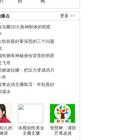
行
档
晚
劲爆点
更多 >>
娱乐圈10大衰神附体的明星
学
出轨前最好要深思的三个问题
和
领衔拥有神秘身份背景的明星
飞飞哥
姑娘迪拉娜：把压力变成动力
小卒
青奥会俏主播陈滢：年轻真好
和溪水
别人的
央视知性美女
智慧树：谨防
难讲
主播文馨
芒果皮炎