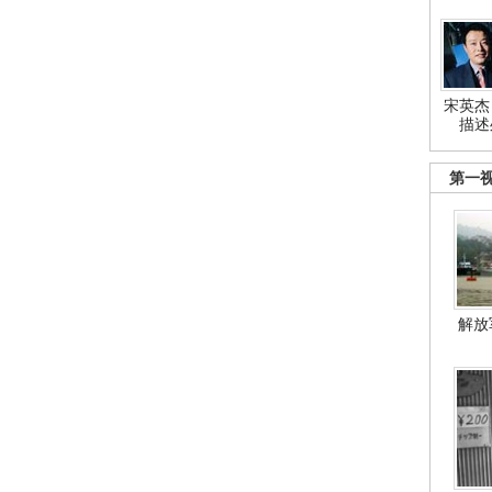
宋英杰
描述
第一
解放