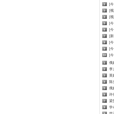
[
2
[
3
[
4
[
5
[
6
[新
7
[
8
[
9
[
10
俄
1
李
2
英
3
陈
4
俄
5
许
6
梁
7
学
8
范
9