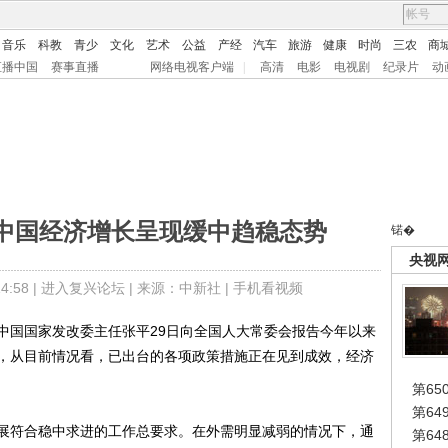
音乐
科教
青少
文化
艺术
公益
产经
汽车
旅游
健康
时尚
三农
商
直播中国
赛事直播
网络电视客户端
|
高清
电影
电视剧
纪录片
动
中国经济增长呈现缓中趋稳态势
锘�
央视
:58 |
进入复兴论坛
| 来源：中新社 |
手机看视频
)中国国家发改委主任张平29日向全国人大常委会报告今年以来
，从目前情况看，已出台的各项政策措施正在见到成效，经济
第65
第6
符合稳中求进的工作总要求。在外需明显减弱的情况下，通
第6