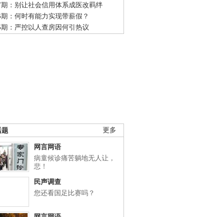
47期：别让社会信用体系成医改羁绊
46期：何时有能力实现带薪假？
45期：严控以人查房因何引热议
话题
更多
网言网语
病童候诊痛苦躺地无人让，
悲！
民声调查
您还看国足比赛吗？
网言网语