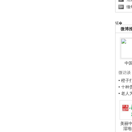
缅
10
锘�
微博
中
微访谈
• 橙
• 十
• 老
美丽中
湿地