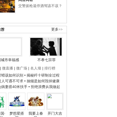
交警拔枪逼停酒驾该不该？
推荐
更多>>
国城市幸福感
不孝七宗罪
|
微直播
|
微广场
|
名人墙
|
排行榜
子打蜡该如何识别
• 揭秘歼十研制全过程
种贵人可遇不可求
• 抽烟是如何毁掉健康
人为病妻搭40米扶手
• 拒绝浪费从我做起
国·
梦想星搭
我要上春
开门大吉