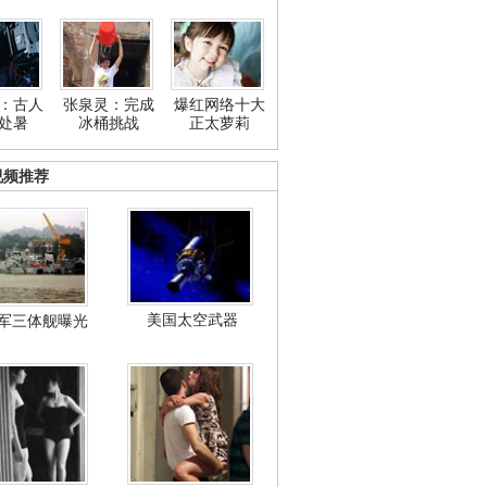
：古人
张泉灵：完成
爆红网络十大
处暑
冰桶挑战
正太萝莉
视频推荐
美国太空武器
军三体舰曝光