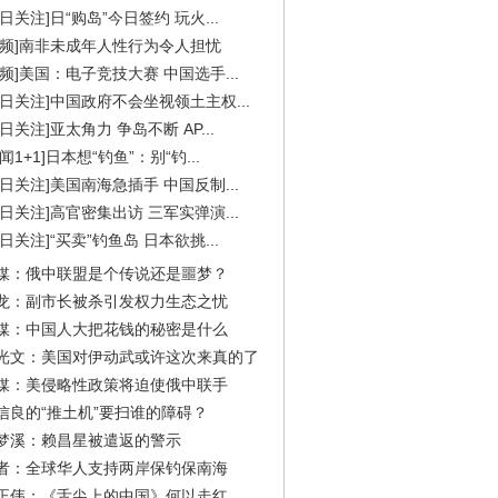
今日关注]日“购岛”今日签约 玩火...
视频]南非未成年人性行为令人担忧
视频]美国：电子竞技大赛 中国选手...
今日关注]中国政府不会坐视领土主权...
今日关注]亚太角力 争岛不断 AP...
闻1+1]日本想“钓鱼”：别“钓...
今日关注]美国南海急插手 中国反制...
今日关注]高官密集出访 三军实弹演...
今日关注]“买卖”钓鱼岛 日本欲挑...
媒：俄中联盟是个传说还是噩梦？
龙：副市长被杀引发权力生态之忧
媒：中国人大把花钱的秘密是什么
光文：美国对伊动武或许这次来真的了
媒：美侵略性政策将迫使俄中联手
信良的“推土机”要扫谁的障碍？
梦溪：赖昌星被遣返的警示
者：全球华人支持两岸保钓保南海
正伟：《舌尖上的中国》何以走红