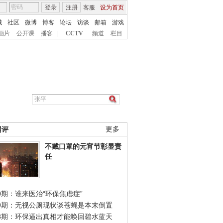
登录
注册
客服
设为首页
城
社区
微博
博客
论坛
访谈
邮箱
游戏
画片
公开课
播客
|
CCTV
频道
栏目
网评
更多
不戴口罩的元宵节彰显责
任
0期：谁来医治“环保焦虑症”
49期：无视公厕现状谈苍蝇是本末倒置
48期：环保逼出真相才能唤回碧水蓝天