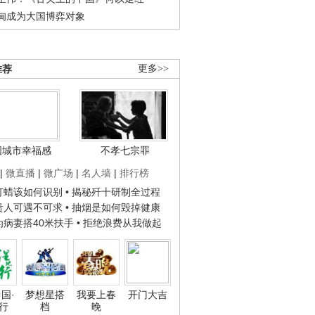
甸成为大国博弈对象
推荐
更多>>
国城市幸福感
不孝七宗罪
|
微直播
|
微广场
|
名人墙
|
排行榜
子打蜡该如何识别
• 揭秘歼十研制全过程
种贵人可遇不可求
• 抽烟是如何毁掉健康
人为病妻搭40米扶手
• 拒绝浪费从我做起
国·
梦想星搭
我要上春
开门大吉
行
档
晚