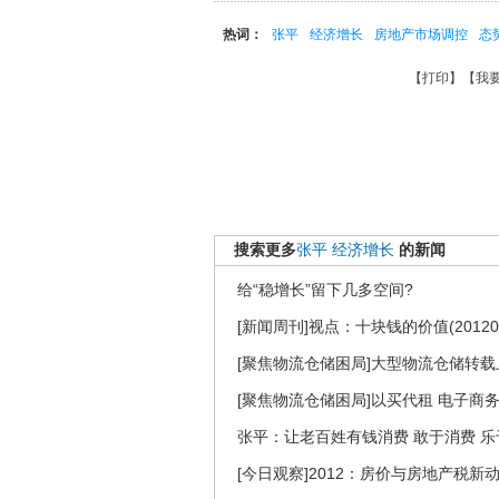
热词：
张平
经济增长
房地产市场调控
态
【
打印
】【
我
搜索更多
张平
经济增长
的新闻
给“稳增长”留下几多空间?
[新闻周刊]视点：十块钱的价值(201203
[聚焦物流仓储困局]大型物流仓储转载
[聚焦物流仓储困局]以买代租 电子商
张平：让老百姓有钱消费 敢于消费 乐
[今日观察]2012：房价与房地产税新动向