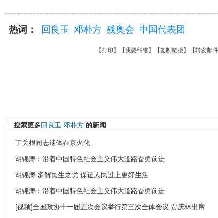
热词：
回良玉
邓朴方
残奥会
中国代表团
【
打印
】【
我要纠错
】【
复制链接
】【
转发邮
搜索更多
回良玉
邓朴方
的新闻
丁关根同志遗体在京火化
胡锦涛：沿着中国特色社会主义伟大道路奋勇前进
胡锦涛:多解民生之忧 保证人民过上更好生活
胡锦涛：沿着中国特色社会主义伟大道路奋勇前进
[视频]全国政协十一届五次会议举行第三次全体会议 贾庆林出席