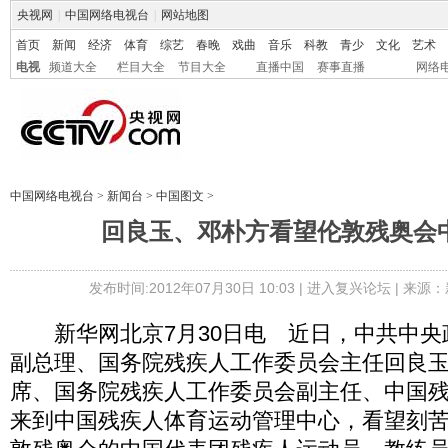
央视网
|
中国网络电视台
|
网站地图
首页
新闻
经济
体育
综艺
春晚
戏曲
音乐
科教
青少
文化
艺术
电视
频道大全
栏目大全
节目大全
直播中国
赛事直播
网络
中国网络电视台
>
新闻台
>
中国图文
>
回良玉、邓朴方看望伦敦残奥会
发布时间:2012年07月30日 10:03 |
进入复兴论坛
| 来源：
新华网北京7月30日电 近日，中共中央
副总理、国务院残疾人工作委员会主任回良
席、国务院残疾人工作委员会副主任、中国
来到中国残疾人体育运动管理中心，看望刻