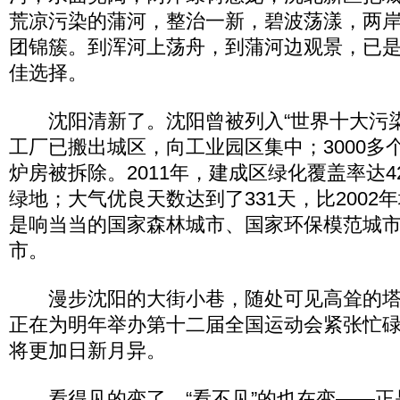
荒凉污染的蒲河，整治一新，碧波荡漾，两岸
团锦簇。到浑河上荡舟，到蒲河边观景，已
佳选择。
沈阳清新了。沈阳曾被列入“世界十大污染
工厂已搬出城区，向工业园区集中；3000多个
炉房被拆除。2011年，建成区绿化覆盖率达4
绿地；大气优良天数达到了331天，比2002年
是响当当的国家森林城市、国家环保模范城
市。
漫步沈阳的大街小巷，随处可见高耸的塔
正在为明年举办第十二届全国运动会紧张忙
将更加日新月异。
看得见的变了，“看不见”的也在变——正