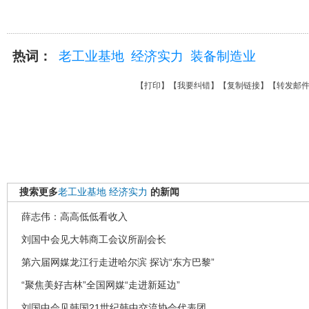
热词：
老工业基地
经济实力
装备制造业
【
打印
】【
我要纠错
】【
复制链接
】【
转发邮
搜索更多
老工业基地
经济实力
的新闻
薛志伟：高高低低看收入
刘国中会见大韩商工会议所副会长
第六届网媒龙江行走进哈尔滨 探访“东方巴黎”
“聚焦美好吉林”全国网媒“走进新延边”
刘国中会见韩国21世纪韩中交流协会代表团