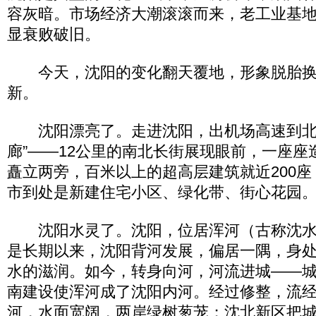
容灰暗。市场经济大潮滚滚而来，老工业基
显衰败破旧。
今天，沈阳的变化翻天覆地，形象脱胎换
新。
沈阳漂亮了。走进沈阳，出机场高速到北
廊”——12公里的南北长街展现眼前，一座座
矗立两旁，百米以上的超高层建筑就近200
市到处是新建住宅小区、绿化带、街心花园
沈阳水灵了。沈阳，位居浑河（古称沈水
是长期以来，沈阳背河发展，偏居一隅，身
水的滋润。如今，转身向河，河流进城——
南建设使浑河成了沈阳内河。经过修整，流经
河，水面宽阔，两岸绿树葱茏；沈北新区把