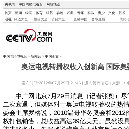
央视网
|
中国网络电视台
|
网站地图
首页
新闻
经济
体育
综艺
春晚
戏曲
音乐
科教
青少
文化
艺术
电视
频道大全
栏目大全
节目大全
直播中国
赛事直播
网络
中国网络电视台
>
新闻台
>
中国图文
>
奥运电视转播权收入创新高 国际奥
发布时间:2012年07月29日 21:46 |
进入复兴论坛
| 来源：中
中广网北京7月29日消息（记者张奥）尽
二次衰退，但媒体对于奥运电视转播权的热
委会主席罗格说，2010温哥华冬奥会和201
权打包销售，总收益高达39亿美元。虽然没