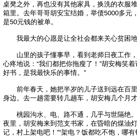
桌凳之外，再也没有其他家具，换洗的衣服
箱里。去年哥哥胡安宝结婚，举债5000多元
是50元钱的被单。
我最大的心愿是让全社会都来关心贫困地
山里的孩子懂事早，看到老师日夜工作，
心疼地说：“我们都把你拖瘦了！”胡安梅笑着
好书，是我最快乐的事情。”
前年春天，她把半岁的儿子送到远在百里
身边。去一趟需要转几趟车，胡安梅几个月
桃园沟水、电、路不通，几乎与世隔绝。1
夜里，胡安梅来到范支书家，在昏暗的煤油灯
记，村上架电吧！”“架电？饭都吃不饱，哪有