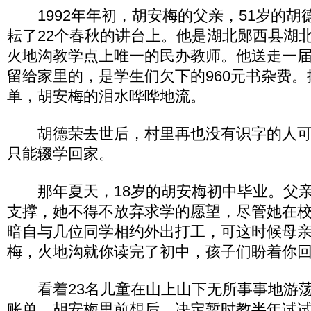
1992年年初，胡安梅的父亲，51岁的胡
耘了22个春秋的讲台上。他是湖北郧西县湖
火地沟教学点上唯一的民办教师。他送走一
留给家里的，是学生们欠下的960元书杂费
单，胡安梅的泪水哗哗地流。
胡德荣去世后，村里再也没有识字的人可做
只能辍学回家。
那年夏天，18岁的胡安梅初中毕业。父亲
支撑，她不得不放弃求学的愿望，尽管她在
暗自与几位同学相约外出打工，可这时候母亲
梅，火地沟就你读完了初中，孩子们盼着你回
看着23名儿童在山上山下无所事事地游荡
账单，胡安梅思前想后，决定暂时教半年试试