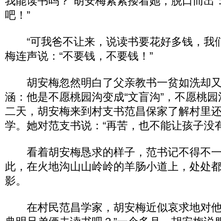
我能读书吗？”胡安梅紧紧搂着她，脱口而出
吧！”
“可我爸不让来，说读书要花好多钱，我们
梅连声说：“不要钱，不要钱！”
胡安梅忽然明白了父亲教书一贫如洗却又
涵：他是不愿桃园沟变成“文盲沟”，不愿桃
二天，胡安梅来到村支书范昌保家了解村里
学。她对范支书说：“再苦，也不能让孩子没有
看着胡安梅恳求的样子，范书记不得不一
此，在火地沟山山岭岭的羊肠小道上，处处
影。
在村民范昌学家，胡安梅近似哀求地对他