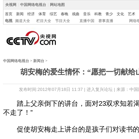
央视网
|
中国网络电视台
|
网站地图
首页
新闻
经济
体育
综艺
春晚
戏曲
音乐
科教
青少
文化
艺术
电视
频道大全
栏目大全
节目大全
直播中国
赛事直播
网络
中国网络电视台
>
新闻台
>
胡安梅的爱生情怀：“愿把一切献给
发布时间:2012年07月18日 11:37 |
进入复兴论坛
| 来源：中国
踏上父亲倒下的讲台，面对23双求知若渴
不走了！”
促使胡安梅走上讲台的是孩子们对读书的