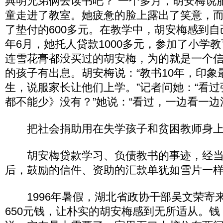
典明兄弟俩去读书吧？”一个多月，胡安梅说服
童走进了教室。她疲惫的脸上露出了笑意，
了垫付的600多元。在教学中，胡安梅感到自己
年6月，她托人贷款1000多元，参加了小学
连雪花膏都没买过的胡安梅，为的就是一个
的孩子有出息。胡安梅说：“教书10年，印象
生，说服家长让他们上学。”记者问她：“看
都不能少》没有？”她说：“看过，一边看一边
把社会捐助用在失学孩子和贫困教师身
胡安梅贷款学习、负债教书的事迹，经当
后，鼓励的信件、资助的汇款单犹如雪片一
1996年暑假，湖北省政协干部吴文荣寄
650元钱，让朴实的胡安梅感到无所适从。