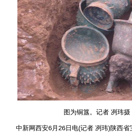
图为铜簋。记者 冽玮摄
中新网西安6月26日电(记者 冽玮)陕西省