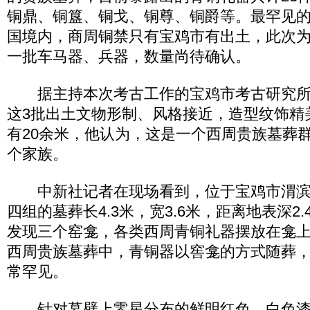
铜鼎、铜簋、铜戈、铜尊、铜爵等。最罕见
国境内，商周铜禁只有宝鸡市有出土，此次
一批车马器、兵器，数量尚待确认。
据主持本次考古工作的宝鸡市考古研究所
这3批出土文物形制、风格接近，造型纹饰精
有20余米，他认为，这是一个西周贵族墓葬
个家族。
中新社记者在现场看到，位于宝鸡市渭滨
四组的墓葬长4.3米，宽3.6米，距离地表深2
发现三个窑龛，各类西周青铜礼器摆放在龛
西周贵族墓葬中，青铜器以窖龛的方式随葬
常罕见。
针对墓壁上零星分布的鲜明红色、白色漆