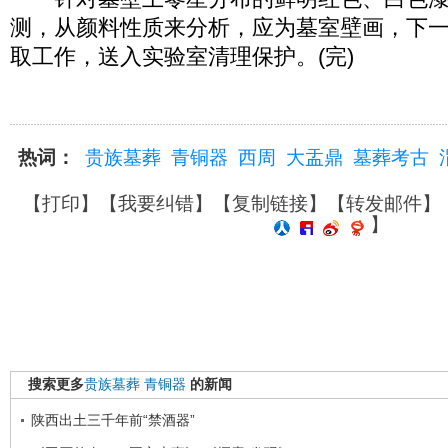
测，从颜料性质来分析，应为墓室壁画，下
取工作，送入实验室清理保护。(完)
热词：
贵族墓葬
青铜器
西周
大盂鼎
墓葬考古
【
打印
】【
我要纠错
】【
复制链接
】【
转发邮件
】
】
搜索更多
贵族墓葬
青铜器
的新闻
陕西出土三千年前“禁酒器”