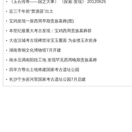
《玉石传奇——国之大事》 《探索·发现》 20120625
近三千年前“禁酒器”出土
宝鸡发现一座西周早期贵族墓葬(图)
本世纪最重大考古发现：宝鸡西周贵族墓葬群
大连汉城考古现稀世珍宝玉覆面 为金缕玉衣前身
湖南青铜文化博物馆7月开建
南水北调南阳段工地 发现罕见西周晚期贵族墓葬
四羊方尊出土地将建国家考古遗址公园
长沙宁乡炭河里国家考古遗址公园7月启建