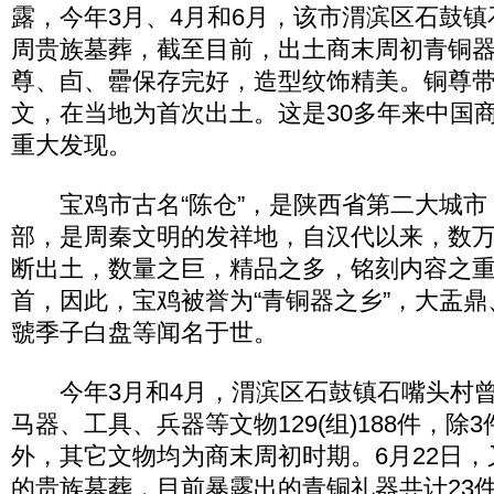
露，今年3月、4月和6月，该市渭滨区石鼓
周贵族墓葬，截至目前，出土商末周初青铜器
尊、卣、罍保存完好，造型纹饰精美。铜尊
文，在当地为首次出土。这是30多年来中国
重大发现。
宝鸡市古名“陈仓”，是陕西省第二大城市
部，是周秦文明的发祥地，自汉代以来，数
断出土，数量之巨，精品之多，铭刻内容之
首，因此，宝鸡被誉为“青铜器之乡”，大盂
虢季子白盘等闻名于世。
今年3月和4月，渭滨区石鼓镇石嘴头村曾
马器、工具、兵器等文物129(组)188件，除
外，其它文物均为商末周初时期。6月22日
的贵族墓葬，目前暴露出的青铜礼器共计23