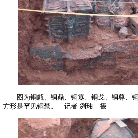
图为铜甗、铜鼎、铜簋、铜戈、铜尊、铜
方形是罕见铜禁。 记者 冽玮 摄