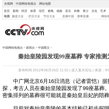
央视网
|
中国网络电视台
|
网站地图
首页
新闻
经济
体育
综艺
春晚
戏曲
音乐
科教
青少
文化
艺术
电视
频道大全
栏目大全
节目大全
直播中国
赛事直播
网络
中国网络电视台
>
新闻台
>
中国图文
>
秦始皇陵园发现99座墓葬 专家推
发布时间:2012年06月16日 11:52 |
进入复兴论坛
| 来源：中
中广网北京6月16日消息（记者雷恺）据
探，考古人员在秦始皇陵园发现了99座墓葬
密集排列的墓葬很可能就是秦始皇后妃的陪
目前对秦始皇帝陵的基本结构已初步探明