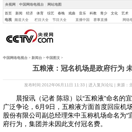
央视网
|
中国网络电视台
|
网站地图
首页
新闻
经济
体育
综艺
春晚
戏曲
音乐
科教
青少
文化
艺术
电视
频道大全
栏目大全
节目大全
直播中国
赛事直播
网络
中国网络电视台
>
新闻台
>
中国图文
>
五粮液：冠名机场是政府行为 
发布时间:2012年06月11日 11:33 |
进入复兴论坛
| 来源：
晨报讯（记者 陈琼）以“五粮液”命名的
广泛争论，6月9日，五粮液方面首度回应机
股份有限公司副总经理朱中玉称机场命名为“
府行为，集团并未因此支付冠名费。