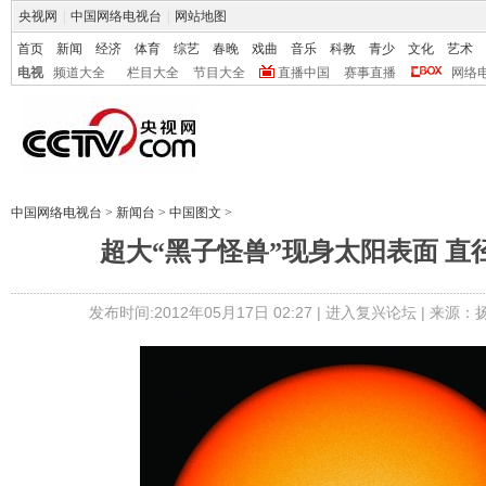
央视网
|
中国网络电视台
|
网站地图
首页
新闻
经济
体育
综艺
春晚
戏曲
音乐
科教
青少
文化
艺术
电视
频道大全
栏目大全
节目大全
直播中国
赛事直播
网络
中国网络电视台
>
新闻台
>
中国图文
>
超大“黑子怪兽”现身太阳表面 直
发布时间:2012年05月17日 02:27 |
进入复兴论坛
| 来源：