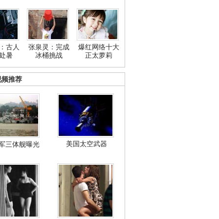
：古人
张泉灵：完成
爆红网络十大
处暑
冰桶挑战
正太萝莉
视频推荐
美国太空武器
军三体舰曝光