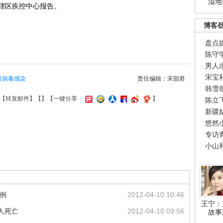
湿地
辖区疾控中心报告。
博客
盘点
陈守
男人
宋宝
道病毒感染
责任编辑：宋韶君
韩雪
【
转发邮件
】【
】
【一键分享
】
陈立
新疆
悠然
专访
小山
1例
2012-04-10 10:46
王宁：
人死亡
2012-04-10 09:56
故事