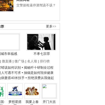
交警拔枪逼停酒驾该不该？
推荐
更多>>
国城市幸福感
不孝七宗罪
|
微直播
|
微广场
|
名人墙
|
排行榜
子打蜡该如何识别
• 揭秘歼十研制全过程
种贵人可遇不可求
• 抽烟是如何毁掉健康
人为病妻搭40米扶手
• 拒绝浪费从我做起
国·
梦想星搭
我要上春
开门大吉