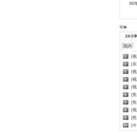
80
锘�
24小
国内
[
1
[
2
[
3
[
4
[
5
[
6
[焦
7
[
8
[
9
[
10