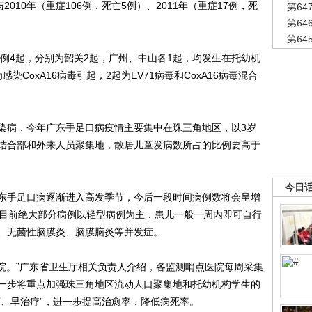
010年（重症106例，死亡5例）、2011年（重症17例，死
第6
第6
第6
例4起，分别为韶关2起，广州、中山各1起，均发生在托幼机
染CoxA16病毒引起，2起为EV71病毒和CoxA16病毒混合
病，今年广东手足口病疫情主要集中在珠三角地区，以3岁
结合部和外来人员聚集地，散居儿童发病数所占的比例要高于
今日
手足口病逐渐进入高发季节，今后一段时间病例数将会呈增
。目前绝大部分病例以轻型病例为主，患儿一般一周内即可自行
、无菌性脑膜炎、脑膜脑炎等并发症。
。”广东省卫生厅相关负责人介绍，各监测哨点医院每周采集
一步将重点加强珠三角地区流动人口聚集地和托幼机构学生的
离、早治疗”，进一步提高治愈率，降低病死率。