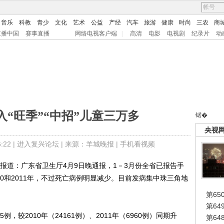
音乐
科教
青少
文化
艺术
公益
产经
汽车
旅游
健康
时尚
三农
商
直播中国
赛事直播
网络电视客户端
|
高清
电影
电视剧
纪录片
动
“旺季”“中招”儿童三万多
锘�
央视
22 |
进入复兴论坛
| 来源：羊城晚报 |
手机看视频
道：广东省卫生厅4月9日晚通报，1－3月份全省已报告手
10和2011年，不过死亡病例明显减少。目前发病集中珠三角地
第65
第6
较2010年（24161例）、2011年（6960例）同期升
第6