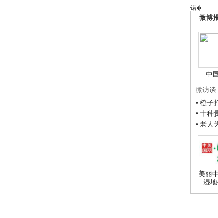
锘�
微博
中
微访谈
• 橙
• 十
• 老
美丽中
湿地