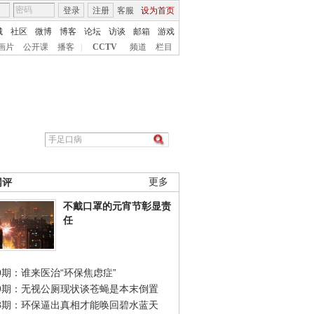
登录
注册
客服
设为首页
城
社区
微博
博客
论坛
访谈
邮箱
游戏
画片
公开课
播客
|
CCTV
频道
栏目
网评
更多
不戴口罩的元宵节彰显责
任
0期：谁来医治“环保焦虑症”
49期：无视公厕现状谈苍蝇是本末倒置
48期：环保逼出真相才能唤回碧水蓝天