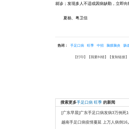
就诊；发现多人不适或因病缺勤，立即向
夏杨、粤卫信
热词：
手足口病
旺季
中招
脑膜脑炎
肠
【
打印
】【
我要纠错
】【
复制链接
】
搜索更多
手足口病
旺季
的新闻
[广东早晨]广东手足口病发病3万例死
越南手足口病疫情蔓延 上万人病倒16