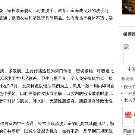
，家长喂养婴幼儿时要洗手，教育儿童养成良好的洗手习
流通，勤晒衣被和清洗玩具等用品。如有发热等身体不适，要
微博
中
病、多发病。主要传播途径为粪口传播，密切接触、呼吸道飞
活环境卫生状况较差、卫生习惯不良、个人免疫抵抗力低、接
微访谈
峰在5-7月。发病特点以轻型病例为主，患儿一般一周内即可自
• 橙
热伴手足、口腔等部位皮疹或溃疡，口腔内的疱疹破溃时患儿
• 十
• 老
者可引起心肌炎、肺水肿、无菌性脑膜炎、脑膜脑炎等致命性
强居室内空气流通；经常彻底清洗儿童的玩具或其他用品，勤
美丽中
的公共场所，以减少被感染机会；如有不适，及早到正规医院