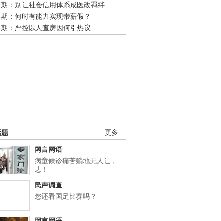
47期：别让社会信用体系成医改羁绊
46期：何时有能力实现带薪假？
45期：严控以人查房因何引热议
话题
更多
网言网语
病童候诊痛苦躺地无人让，
悲！
民声调查
您还看国足比赛吗？
网言网语