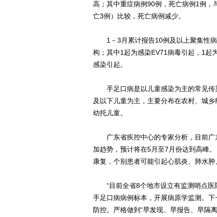
高；其中重症病例90例，死亡病例1例，与2
亡3例）比较，死亡病例减少。
1－3月累计报告10例及以上聚集性病
构；其中1起为感染EV71病毒引起，1起为感
感染引起。
手足口病是以儿童感染为主的常见传染
及以下儿童为主，主要分布在农村、城乡
幼托儿童。
广东省疾控中心的专家分析，目前广东
加趋势，预计将在5月至7月份达到高峰
康复，个别患者可能引起心肌炎、肺水肿
“目前全省8个地市设立有监测哨点医院
手足口病病例标本，开展病原学监测。下
防控。严格做到“早发现、早报告、早隔