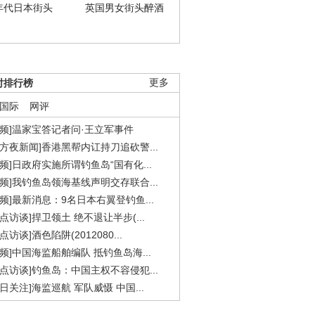
年代日本街头
英国男女街头醉酒
时排行榜
更多
国际
网评
视频]温家宝答记者问·王立军事件
东方夜新闻]香港黑帮内讧持刀追砍警...
视频]日政府实施所谓钓鱼岛“国有化...
视频]我钓鱼岛领海基线声明交存联合...
视频]最新消息：9名日本右翼登钓鱼...
焦点访谈]捍卫领土 绝不退让半步(...
点访谈]酒色陷阱(2012080...
视频]中国海监船舶编队 抵钓鱼岛海...
焦点访谈]钓鱼岛：中国主权不容侵犯...
今日关注]海监巡航 军队威慑 中国...