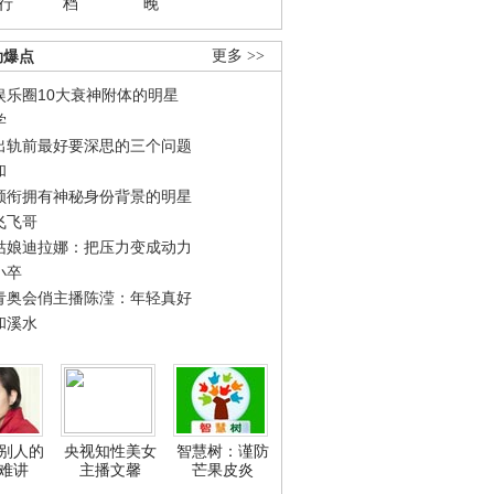
行
档
晚
劲爆点
更多 >>
娱乐圈10大衰神附体的明星
学
出轨前最好要深思的三个问题
和
领衔拥有神秘身份背景的明星
飞飞哥
姑娘迪拉娜：把压力变成动力
小卒
青奥会俏主播陈滢：年轻真好
和溪水
别人的
央视知性美女
智慧树：谨防
难讲
主播文馨
芒果皮炎