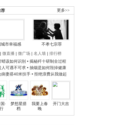
推荐
更多>>
国城市幸福感
不孝七宗罪
|
微直播
|
微广场
|
名人墙
|
排行榜
子打蜡该如何识别
• 揭秘歼十研制全过程
种贵人可遇不可求
• 抽烟是如何毁掉健康
人为病妻搭40米扶手
• 拒绝浪费从我做起
国·
梦想星搭
我要上春
开门大吉
行
档
晚