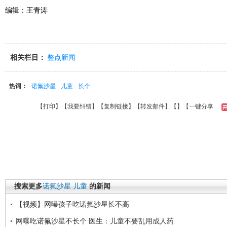
编辑：王青涛
相关栏目：
整点新闻
热词：
诺氟沙星
儿童
长个
【
打印
】【
我要纠错
】【
复制链接
】【
转发邮件
】【
】
【一键分享
搜索更多
诺氟沙星
儿童
的新闻
【视频】网曝孩子吃诺氟沙星长不高
网曝吃诺氟沙星不长个 医生：儿童不要乱用成人药