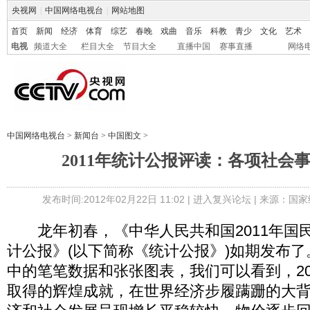
央视网
|
中国网络电视台
|
网站地图
首页
新闻
经济
体育
综艺
春晚
戏曲
音乐
科教
青少
文化
艺术
电视
频道大全
栏目大全
节目大全
直播中国
赛事直播
网络
中国网络电视台
>
新闻台
>
中国图文
>
2011年统计公报评读：各项社会
发布时间:2012年02月22日 11:02 |
进入复兴论坛
| 来源：国家
龙年初春，《中华人民共和国2011年国
计公报》(以下简称《统计公报》)如期发布
中的笔笔数据和张张图表，我们可以看到，20
取得的辉煌成就，在世界经济步履蹒跚的大