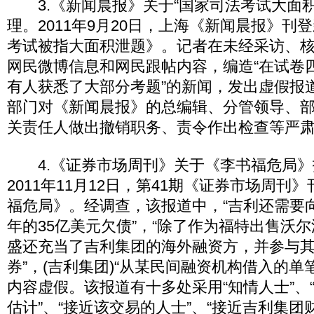
3.《新闻晨报》关于“国家司法考试大面积
理。2011年9月20日，上海《新闻晨报》刊
考试被指大面积泄题》。记者在未经采访、
网民微博信息和网民跟帖内容，编造“在试卷
有人获悉了大部分考题”的新闻，发出虚假报
部门对《新闻晨报》的总编辑、分管领导、
关责任人做出撤销职务、责令作出检查等严
4.《证券市场周刊》关于《李书福危局》
2011年11月12日，第41期《证券市场周刊
福危局》。经调查，该报道中，“吉利还需要
年的35亿美元欠债”，“除了作为福特出售沃
盛还充当了吉利集团的海外融资方，并参与
券”，(吉利集团)“从某民间融资机构借入的单
内容虚假。该报道有十多处采用“知情人士”、
估计”、“接近该交易的人士”、“接近吉利集团