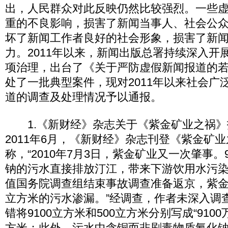
出，人民群众对此反映仍然比较强烈。一些
重的不良影响，损害了新闻当事人、社会公
坏了新闻工作者良好的社会形象，损害了新
力。2011年以来，新闻出版总署持续深入开
项治理，出台了《关于严防虚假新闻报道的
处了一批典型案件，现对2011年以来社会广
道的调查及处理情况予以通报。
1.《新财经》杂志关于《紫金矿业之祸》
2011年6月，《新财经》杂志刊登《紫金矿
称，“2010年7月3日，紫金矿业又一次肇事。
钠的污水直接排放汀江，带来下游饮用水污染
值国务院调查组结束事故调查准备返京，紫金
立方米的污水渗漏。”经调查，作者未深入调
错将9100立方米和500立方米分别写成“9100万
方米；此外，污水中含铜而非剧毒物质氰化