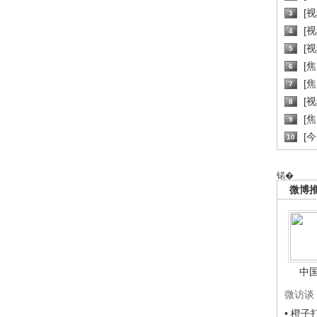
[
3
[
4
[
5
[
6
[焦
7
[
8
[
9
[
10
锘�
微博
中
微访谈
• 橙