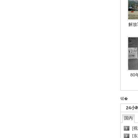
解放
80
锘�
24小
国内
[
1
[
2