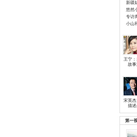
新疆
悠然
专访
小山
王宁：
故事
宋英杰
描述
第一