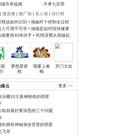
国城市幸福感
不孝七宗罪
|
微直播
|
微广场
|
名人墙
|
排行榜
子打蜡该如何识别
• 揭秘歼十研制全过程
种贵人可遇不可求
• 抽烟是如何毁掉健康
人为病妻搭40米扶手
• 拒绝浪费从我做起
国·
梦想星搭
我要上春
开门大吉
行
档
晚
劲爆点
更多 >>
娱乐圈10大衰神附体的明星
学
出轨前最好要深思的三个问题
和
领衔拥有神秘身份背景的明星
飞飞哥