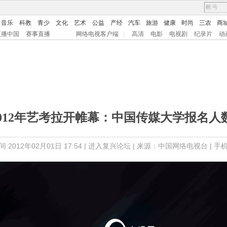
音乐
科教
青少
文化
艺术
公益
产经
汽车
旅游
健康
时尚
三农
商
直播中国
赛事直播
网络电视客户端
|
高清
电影
电视剧
纪录片
动
]2012年艺考拉开帷幕：中国传媒大学报名人
:2012年02月01日 17:54 |
进入复兴论坛
| 来源：中国网络电视台 |
手