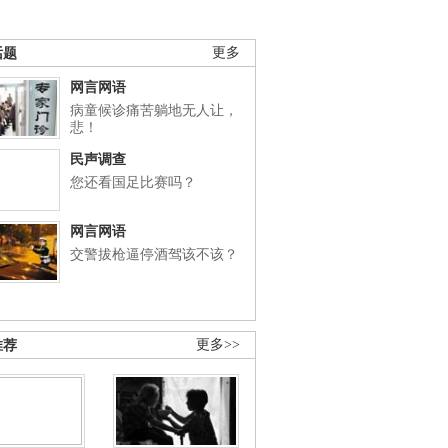
话题
更多
网言网语
病童候诊痛苦躺地无人让，
悲！
民声调查
您还看国足比赛吗？
网言网语
交警拔枪逼停酒驾该不该？
推荐
更多>>