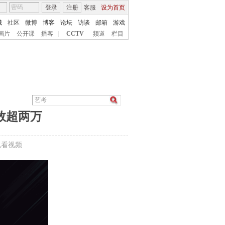
登录
注册
客服
设为首页
城
社区
微博
博客
论坛
访谈
邮箱
游戏
画片
公开课
播客
|
CCTV
频道
栏目
数超两万
机看视频