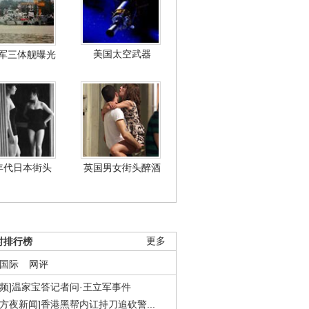
美国太空武器
军三体舰曝光
年代日本街头
英国男女街头醉酒
时排行榜
更多
国际
网评
视频]温家宝答记者问·王立军事件
东方夜新闻]香港黑帮内讧持刀追砍警...