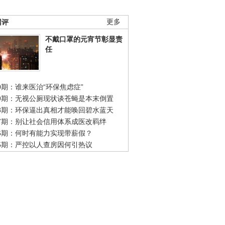
网评
更多
不戴口罩的元宵节彰显责
任
0期：谁来医治“环保焦虑症”
49期：无视公厕现状谈苍蝇是本末倒置
48期：环保逼出真相才能唤回碧水蓝天
47期：别让社会信用体系成医改羁绊
46期：何时有能力实现带薪假？
45期：严控以人查房因何引热议