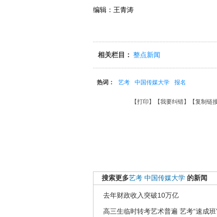
编辑：王青涛
相关栏目：
整点新闻
热词：
艺考
中国传媒大学
报名
【
打印
】【
我要纠错
】【
复制链
搜索更多
艺考
中国传媒大学
的新闻
去年财政收入突破10万亿
高三生临时转考艺术普遍 艺考“速成班