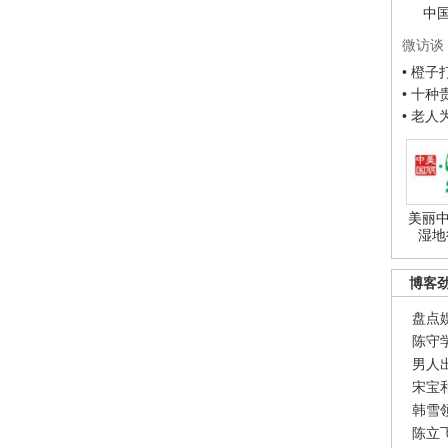
中
微访谈
• 橙
• 十
• 老
美丽中
湿地
博客
盘点
陈守
男人
宋宝
韩雪
陈立