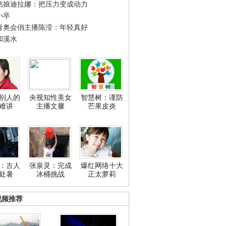
姑娘迪拉娜：把压力变成动力
小卒
青奥会俏主播陈滢：年轻真好
和溪水
别人的
央视知性美女
智慧树：谨防
难讲
主播文馨
芒果皮炎
：古人
张泉灵：完成
爆红网络十大
处暑
冰桶挑战
正太萝莉
视频推荐