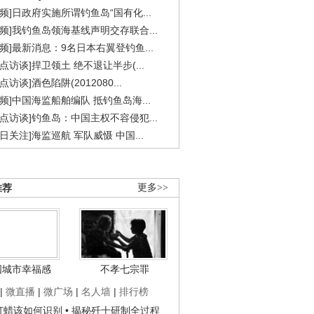
视频]日政府实施所谓钓鱼岛“国有化...
视频]我钓鱼岛领海基线声明交存联合...
视频]最新消息：9名日本右翼登钓鱼...
焦点访谈]捍卫领土 绝不退让半步(...
点访谈]酒色陷阱(2012080...
视频]中国海监船舶编队 抵钓鱼岛海...
焦点访谈]钓鱼岛：中国主权不容侵犯...
今日关注]海监巡航 军队威慑 中国...
推荐
更多>>
国城市幸福感
不孝七宗罪
|
微直播
|
微广场
|
名人墙
|
排行榜
子打蜡该如何识别
• 揭秘歼十研制全过程