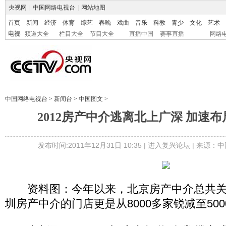
央视网
|
中国网络电视台
|
网站地图
首页
新闻
经济
体育
综艺
春晚
戏曲
音乐
科教
青少
文化
艺术
电视
频道大全
栏目大全
节目大全
直播中国
赛事直播
网络
中国网络电视台
>
新闻台
>
中国图文
>
2012房产中介逃离北上广深 加速
发布时间:2011年12月31日 10:35 |
进入复兴论坛
| 来源：中
资料图：今年以来，北京房产中介总共关店
圳房产中介的门店更是从8000多家锐减至500