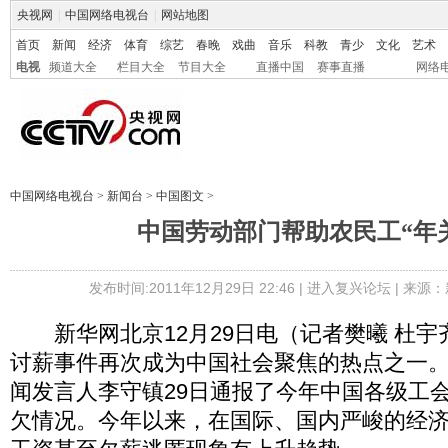
央视网
|
中国网络电视台
|
网站地图
首页
新闻
经济
体育
综艺
春晚
戏曲
音乐
科教
青少
文化
艺术
电视
频道大全
栏目大全
节目大全
直播中国
赛事直播
网络
中国网络电视台
>
新闻台
>
中国图文
>
中国劳动部门帮助农民工“年
发布时间:2011年12月29日 22:46 |
进入复兴论坛
| 来源：
新华网北京12月29日电（记者樊曦 杜宇
讨薪事件再次成为中国社会聚焦的热点之一
闻发言人李守镇29日通报了今年中国各级工
欠情况。今年以来，在国际、国内严峻的经