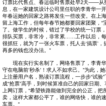
订票比代售点、春运临时售票处早2天——从
息，在一家建筑设计公司里任职的李青华一
年春运她的回家之路将发生一些改变。在上
留上海工作，但每年春节她都要回家团聚，“
了。做学生的时候，错过了学校的统一订票
排队买票，非常冷，非常累……工作以后，
很抓狂，就为了一张火车票，托人去‘搞票’，搞
再多的钱也没办法。”
现在实行实名制了，网络售票了，李青华
守在电脑前‘秒杀’！求人不如求己。”为此，
上注册用户名，熟读订票流程，一步步“试验
成“抢票”高手，到时候算准自己的回家日期
上网订票，“希望铁路能做到完全的公正，把
卖，这样大家都公平了，谁的网络快，谁的
车票。”