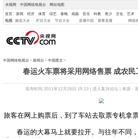
央视网
|
中国网络电视台
|
网站地图
首页
新闻
经济
体育
综艺
春晚
戏曲
音乐
科教
青少
文化
艺术
电视
频道大全
栏目大全
节目大全
直播中国
赛事直播
网络
中国网络电视台
>
新闻台
>
中国图文
>
春运火车票将采用网络售票 成农民
发布时间:2011年12月26日 15:13 |
进入复兴论坛
| 来源：
旅客在网上购票后，到了车站去取票专机拿票 
春运的大幕马上就要拉开。与往年不同，2