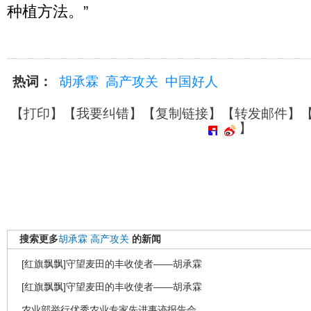
种植方法。”
热词：
胡承霖
高产攻关
中国好人
【
打印
】【
我要纠错
】【
复制链接
】【
转发邮件
】
】
搜索更多
胡承霖
高产攻关
的新闻
[红旗飘飘]守望麦田的丰收使者――胡承霖
[红旗飘飘]守望麦田的丰收使者——胡承霖
农业部举行优秀农业专家先进事迹报告会