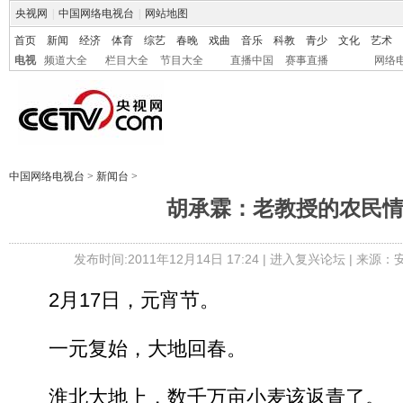
央视网
|
中国网络电视台
|
网站地图
首页
新闻
经济
体育
综艺
春晚
戏曲
音乐
科教
青少
文化
艺术
电视
频道大全
栏目大全
节目大全
直播中国
赛事直播
网络
中国网络电视台
>
新闻台
>
胡承霖：老教授的农民
发布时间:2011年12月14日 17:24 |
进入复兴论坛
| 来源：
2月17日，元宵节。
一元复始，大地回春。
淮北大地上，数千万亩小麦该返青了。