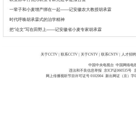
一辈子和小麦增产绑在一起——记安徽农大教授胡承霖
时代呼唤胡承霖式的治学精神
把“论文”写在田野上——记安徽省小麦专家胡承霖
关于CCTV
|
联系CCTV
|
关于CNTV
|
联系CNTV
|
人才招聘
中国中央电视台 中国网络电
违法和不良信息举报
京ICP证060535号
网上传播视听节目许可证号 0102004
新出网证（京）字0