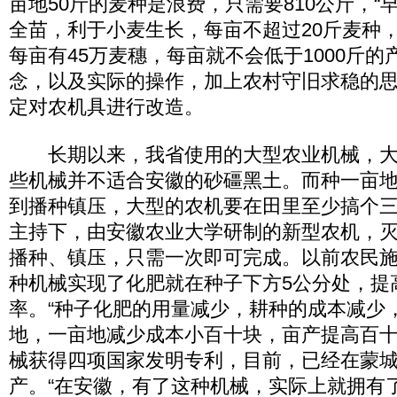
亩地50斤的麦种是浪费，只需要810公斤，“
全苗，利于小麦生长，每亩不超过20斤麦种
每亩有45万麦穗，每亩就不会低于1000斤的
念，以及实际的操作，加上农村守旧求稳的
定对农机具进行改造。
长期以来，我省使用的大型农业机械，大
些机械并不适合安徽的砂礓黑土。而种一亩
到播种镇压，大型的农机要在田里至少搞个
主持下，由安徽农业大学研制的新型农机，
播种、镇压，只需一次即可完成。以前农民
种机械实现了化肥就在种子下方5公分处，提
率。“种子化肥的用量减少，耕种的成本减少
地，一亩地减少成本小百十块，亩产提高百十
械获得四项国家发明专利，目前，已经在蒙
产。“在安徽，有了这种机械，实际上就拥有