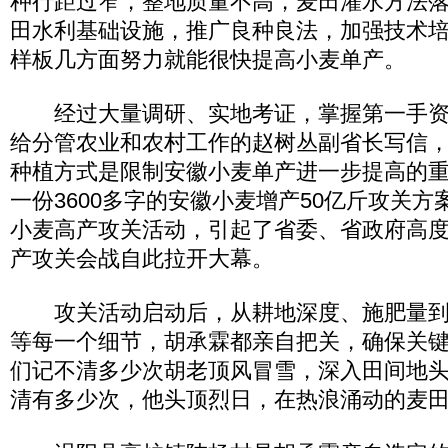
种行距过窄，整地质量不高，麦田灌水方法
田水利基础设施，推广良种良法，加强技术
样板几方面努力就能很快提高小麦单产。
经过大量调研、实地考证，掌握第一手资料后
给分管农业和农村工作的赵树丛副省长写信
种植方式是限制安徽小麦单产进一步提高的
一份3600多字的安徽小麦增产50亿斤攻关
小麦高产攻关活动，引起了省委、省政府高
产攻关会战自此拉开大幕。
攻关活动启动后，从耕地深度、施肥量到
等每一个细节，胡承霖都亲自把关，确保关
们记不清多少次胡老顶风冒雪，深入田间地
清有多少次，他头顶烈日，在热浪涌动的麦