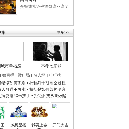
交警拔枪逼停酒驾该不该？
推荐
更多>>
国城市幸福感
不孝七宗罪
|
微直播
|
微广场
|
名人墙
|
排行榜
子打蜡该如何识别
• 揭秘歼十研制全过程
种贵人可遇不可求
• 抽烟是如何毁掉健康
人为病妻搭40米扶手
• 拒绝浪费从我做起
国·
梦想星搭
我要上春
开门大吉