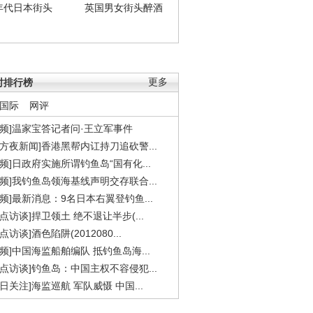
年代日本街头
英国男女街头醉酒
时排行榜
更多
国际
网评
视频]温家宝答记者问·王立军事件
东方夜新闻]香港黑帮内讧持刀追砍警...
视频]日政府实施所谓钓鱼岛“国有化...
视频]我钓鱼岛领海基线声明交存联合...
视频]最新消息：9名日本右翼登钓鱼...
焦点访谈]捍卫领土 绝不退让半步(...
点访谈]酒色陷阱(2012080...
视频]中国海监船舶编队 抵钓鱼岛海...
焦点访谈]钓鱼岛：中国主权不容侵犯...
今日关注]海监巡航 军队威慑 中国...