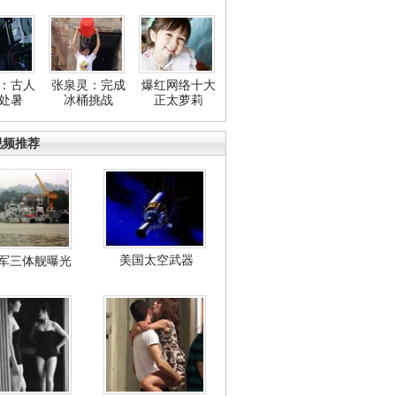
：古人
张泉灵：完成
爆红网络十大
处暑
冰桶挑战
正太萝莉
视频推荐
美国太空武器
军三体舰曝光