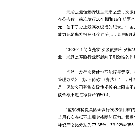
无论是最佳选择还是无奈之选，次级债都
布公告称，获准发行10年期和15年期两
元，创下了史上最高次级债的纪录。中国
能力充足率将提高40个百分点，即由6月末的1
“300亿！简直是将‘次级债效应’发挥
业，尤其是寿险行业都起到了刺激性的作
当然，发行次级债也不能挥霍无度。今年
管理办法》（以下简称“《办法》”），对
是，保险公司募集次级债规模的上限由不超
债金额不超过净资产的50%。
“监管机构提高险企发行次级债门槛的
苦用心实在抵不上现实残酷的压力。根据
净资产之比分别为77.35%、73.92%和55