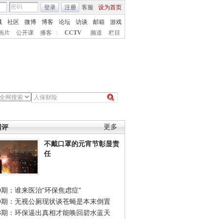
登录
注册
客服
设为首页
城
社区
微博
博客
论坛
访谈
邮箱
游戏
画片
公开课
播客
|
CCTV
频道
栏目
网评
更多
不戴口罩的元宵节彰显责
任
0期：谁来医治“环保焦虑症”
49期：无视公厕现状谈苍蝇是本末倒置
48期：环保逼出真相才能唤回碧水蓝天