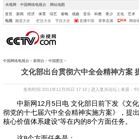
央视网
|
中国网络电视台
|
网站地图
首页
新闻
经济
体育
综艺
春晚
戏曲
音乐
科教
青少
文化
艺术
电视
频道大全
栏目大全
节目大全
直播中国
赛事直播
网络
中国网络电视台
>
新闻台
>
中国图文
>
文化部出台贯彻六中全会精神方案 
发布时间:2011年12月05日 17:10 |
进入复兴论坛
| 来源：中
中新网12月5日电 文化部日前下发《文
彻党的十七届六中全会精神实施方案》，提出
核心价值体系建设”等在内的8个方面任务。
这8个方面任务是：