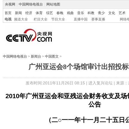
央视网
|
中国网络电视台
|
网站地图
首页
新闻
经济
体育
综艺
春晚
戏曲
音乐
科教
青少
文化
艺术
电视
频道大全
栏目大全
节目大全
直播中国
赛事直播
网络
中国网络电视台
>
新闻台
>
中国图文
>
广州亚运会8个场馆审计出招投标
发布时间:2011年11月26日 08:15 |
进入复兴论坛
| 来源：
2010年广州亚运会和亚残运会财务收支及
公告
（二○一一年十一月二十五日