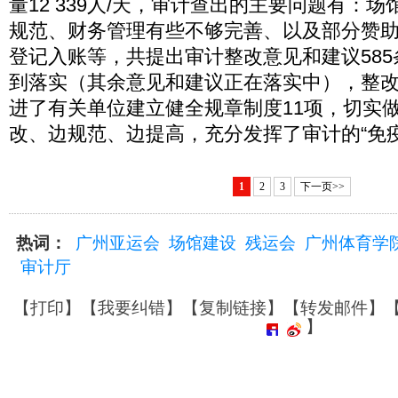
量12 339人/天，审计查出的主要问题有：
规范、财务管理有些不够完善、以及部分赞
登记入账等，共提出审计整改意见和建议585
到落实（其余意见和建议正在落实中），整改率
进了有关单位建立健全规章制度11项，切实
改、边规范、边提高，充分发挥了审计的“免
1
2
3
下一页>>
热词：
广州亚运会
场馆建设
残运会
广州体育学
审计厅
【
打印
】【
我要纠错
】【
复制链接
】【
转发邮件
】
】