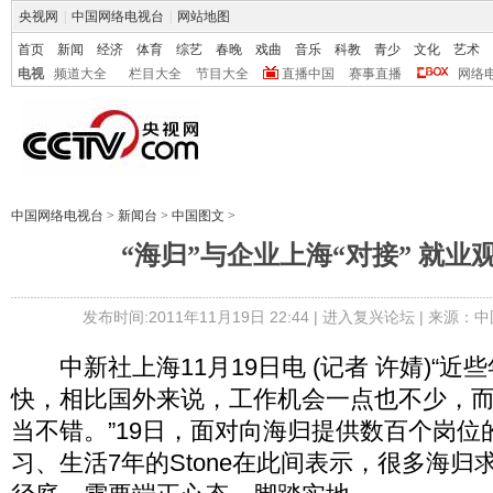
央视网
|
中国网络电视台
|
网站地图
首页
新闻
经济
体育
综艺
春晚
戏曲
音乐
科教
青少
文化
艺术
电视
频道大全
栏目大全
节目大全
直播中国
赛事直播
网络
中国网络电视台
>
新闻台
>
中国图文
>
“海归”与企业上海“对接” 就业
发布时间:2011年11月19日 22:44 |
进入复兴论坛
| 来源：中
中新社上海11月19日电 (记者 许婧)“近
快，相比国外来说，工作机会一点也不少，
当不错。”19日，面对向海归提供数百个岗位
习、生活7年的Stone在此间表示，很多海