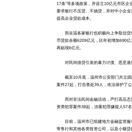
17条”等多项政策，并设立10亿元市区
要求银行不压贷、不抽贷，并对中小企业
提高企业贷款成本。
而在温各家银行也积极向上争取信贷增
币贷款余额6209亿元，比年初增加690
再贴现6亿元。
对民间借贷引发的暴力讨债、恶意逃债
截至10月底，温州市公安部门共立因民
案件27起，打击查处39人，依法保护了
而对非法民间金融活动，严打高压态势
资类犯罪案件38起，涉案犯罪嫌疑人57名
目前，温州市已组建地方金融监管服务
寄售行和其他各类投资公司，以及小额贷