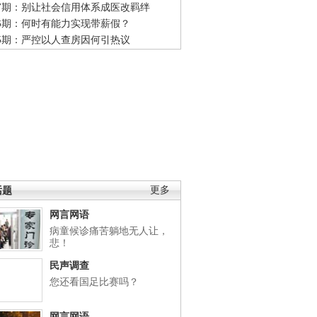
47期：别让社会信用体系成医改羁绊
46期：何时有能力实现带薪假？
45期：严控以人查房因何引热议
话题
更多
网言网语
病童候诊痛苦躺地无人让，
悲！
民声调查
您还看国足比赛吗？
网言网语