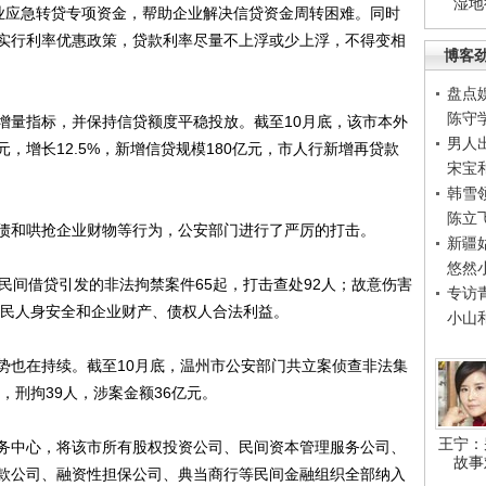
湿地
企业应急转贷专项资金，帮助企业解决信贷资金周转困难。同时
实行利率优惠政策，贷款利率尽量不上浮或少上浮，不得变相
博客
盘点
陈守
量指标，并保持信贷额度平稳投放。截至10月底，该市本外
男人
亿元，增长12.5%，新增信贷规模180亿元，市人行新增再贷款
宋宝
韩雪
陈立
和哄抢企业财物等行为，公安部门进行了严厉的打击。
新疆
悠然
间借贷引发的非法拘禁案件65起，打击查处92人；故意伤害
专访
公民人身安全和企业财产、债权人合法利益。
小山
也在持续。截至10月底，温州市公安部门共立案侦查非法集
，刑拘39人，涉案金额36亿元。
王宁：
中心，将该市所有股权投资公司、民间资本管理服务公司、
故事
款公司、融资性担保公司、典当商行等民间金融组织全部纳入