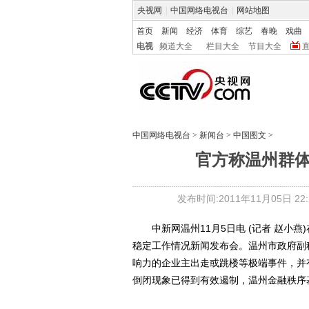
央视网
|
中国网络电视台
|
网站地图
首页
新闻
经济
体育
综艺
春晚
戏曲
电视
频道大全
栏目大全
节目大全
中国网络电视台
>
新闻台
>
中国图文
>
官方称温州群
发布时间:2011年11月05日 22:2
中新网温州11月5日电 (记者 赵小燕
稳定工作情况新闻发布会。温州市政府副
响力的企业主出走或跳楼等极端事件，并
倒闭现象已得到有效遏制，温州金融秩序