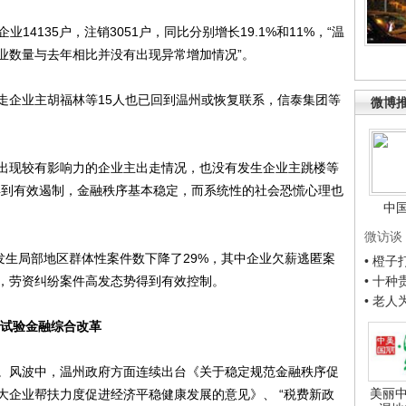
4135户，注销3051户，同比分别增长19.1%和11%，“温
业数量与去年相比并没有出现异常增加情况”。
企业主胡福林等15人也已回到温州或恢复联系，信泰集团等
微博
现较有影响力的企业主出走情况，也没有发生企业主跳楼等
得到有效遏制，金融秩序基本稳定，而系统性的社会恐慌心理也
中
微访谈
生局部地区群体性案件数下降了29%，其中企业欠薪逃匿案
• 橙
%，劳资纠纷案件高发态势得到有效控制。
• 十
• 老
行试验金融综合改革
风波中，温州政府方面连续出台《关于稳定规范金融秩序促
美丽中
大企业帮扶力度促进经济平稳健康发展的意见》、 “税费新政