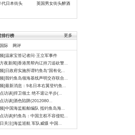
年代日本街头
英国男女街头醉酒
时排行榜
更多
国际
网评
视频]温家宝答记者问·王立军事件
东方夜新闻]香港黑帮内讧持刀追砍警...
视频]日政府实施所谓钓鱼岛“国有化...
视频]我钓鱼岛领海基线声明交存联合...
视频]最新消息：9名日本右翼登钓鱼...
焦点访谈]捍卫领土 绝不退让半步(...
点访谈]酒色陷阱(2012080...
视频]中国海监船舶编队 抵钓鱼岛海...
焦点访谈]钓鱼岛：中国主权不容侵犯...
今日关注]海监巡航 军队威慑 中国...