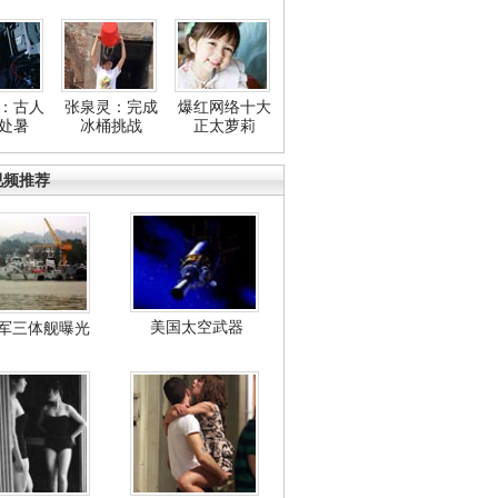
：古人
张泉灵：完成
爆红网络十大
处暑
冰桶挑战
正太萝莉
视频推荐
美国太空武器
军三体舰曝光