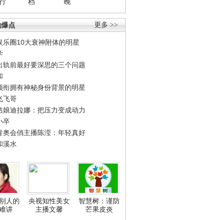
行
档
晚
劲爆点
更多 >>
娱乐圈10大衰神附体的明星
学
出轨前最好要深思的三个问题
和
领衔拥有神秘身份背景的明星
飞飞哥
姑娘迪拉娜：把压力变成动力
小卒
青奥会俏主播陈滢：年轻真好
和溪水
别人的
央视知性美女
智慧树：谨防
难讲
主播文馨
芒果皮炎