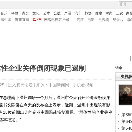
音乐
科教
青少
文化
艺术
公益
产经
汽车
旅游
健康
时尚
三农
商
直播中国
赛事直播
网络电视客户端
|
高清
电影
电视剧
纪录片
动
体性企业关停倒闭现象已遏制
锘�
央视
5 |
进入复兴论坛
| 来源：中国新闻网 |
手机看视频
)在总理南下温州调研一个月后，温州市今天召开经济金融秩序
秘书长陈俊在今天的发布会上表示，近期，温州未出现较有影
有15位前期出走的企业主回温或恢复联系。“群体性的企业关停
第65
基本稳定。”
第6
第6