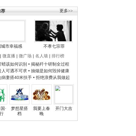
推荐
更多>>
国城市幸福感
不孝七宗罪
|
微直播
|
微广场
|
名人墙
|
排行榜
子打蜡该如何识别
• 揭秘歼十研制全过程
种贵人可遇不可求
• 抽烟是如何毁掉健康
人为病妻搭40米扶手
• 拒绝浪费从我做起
国·
梦想星搭
我要上春
开门大吉
行
档
晚