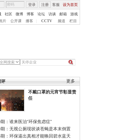
登录
注册
客服
设为首页
城
社区
微博
博客
论坛
访谈
邮箱
游戏
画片
公开课
播客
|
CCTV
频道
栏目
网评
更多
不戴口罩的元宵节彰显责
任
0期：谁来医治“环保焦虑症”
49期：无视公厕现状谈苍蝇是本末倒置
48期：环保逼出真相才能唤回碧水蓝天