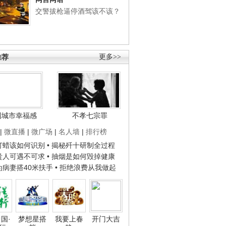
交警拔枪逼停酒驾该不该？
推荐
更多>>
国城市幸福感
不孝七宗罪
|
微直播
|
微广场
|
名人墙
|
排行榜
子打蜡该如何识别
• 揭秘歼十研制全过程
种贵人可遇不可求
• 抽烟是如何毁掉健康
人为病妻搭40米扶手
• 拒绝浪费从我做起
国·
梦想星搭
我要上春
开门大吉