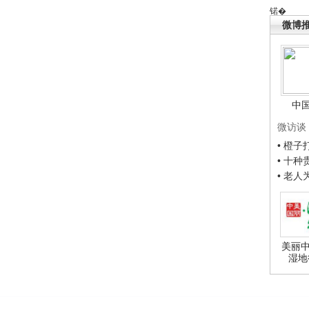
锘�
微博
中
微访谈
• 橙
• 十
• 老
美丽中
湿地