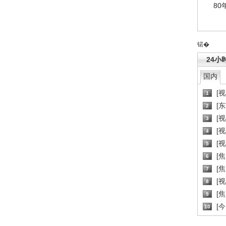
80
锘�
24小
国内
[
1
[
2
[
3
[
4
[
5
[
6
[焦
7
[
8
[
9
[
10