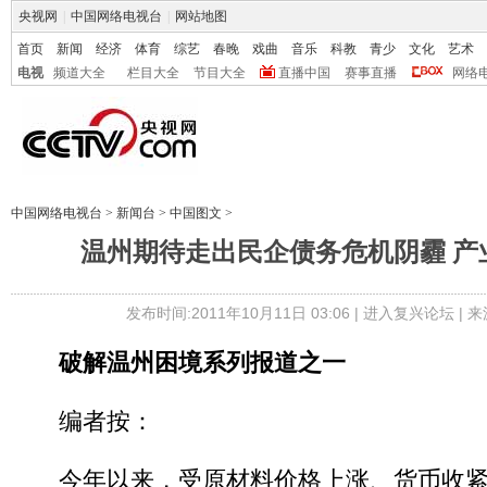
央视网
|
中国网络电视台
|
网站地图
首页
新闻
经济
体育
综艺
春晚
戏曲
音乐
科教
青少
文化
艺术
电视
频道大全
栏目大全
节目大全
直播中国
赛事直播
网络
中国网络电视台
>
新闻台
>
中国图文
>
温州期待走出民企债务危机阴霾 产
发布时间:2011年10月11日 03:06 |
进入复兴论坛
| 
破解温州困境系列报道之一
编者按：
今年以来，受原材料价格上涨、货币收紧