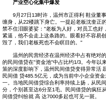
产业空心化集中爆发
9月27日13时许，温州市正得利 鞋业董
缠身，从22楼跳下身亡。一提起老板沈奎正
禁不住泪眼婆娑："老板为人好，对员工也好
紧逼，他不会走上这条路的。眼看好不容易
毁了，我们老板死也不会瞑目的。"
温州的民营经济在温州经济中占有绝对的
的民间借贷在"资金池"中占比约1/3。今年
策的深度影响下，温州民间借贷变得异常活 跃
民间借 贷485.5亿元，成为当前中小企业资
一。当地民间借贷综合利率持续上扬，从民间借
分，个别甚至达6分至1毛。民间借贷的疯狂
间借贷纠纷就 高 达7000多起也可见一斑。